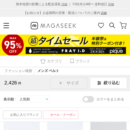
熊本地震の影響による配送遅延
｜ 7/30(木)14時〜 送料改訂
詳細
詳細
【お知らせ】お盆期間の営業・配送についてのご案内
詳細
カテゴリ
ブランド
ファッション雑貨
メンズ ベルト
2,426
絞り込む
サイズ
件
表示順 :
カラーをまとめる
お気に入りブランド
セール・クーポン