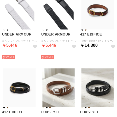
UNDER ARMOUR
UNDER ARMOUR
417 EDIFICE
ゴルフ UA ブレイディド ベルト あんだーあーまー 1387746 （100 WHITE/WHITE）
ゴルフ UA ブレイディド ベルト あんだーあーまー 1387746 （001 BLACK/BLACK）
TORY LEATHER / トリーレザー 3/4 wide plain creased belt （キャメル）
￥5,446
￥5,446
￥14,300
NEW
NEW
NEW
9%
9%
417 EDIFICE
LUXSTYLE
LUXSTYLE