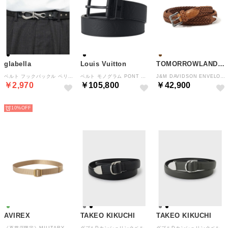
glabella
Louis Vuitton
TOMORROWLAND GOODS
ベルト フックバックル ペリカンフック 合成皮革 レザー調 サイズ調節可能 編み込みループ タックイン カジュアル モード対応 （ブラック(バックルシルバー)）
ベルト モノグラム PONT NEUF TAURILLON MONOGRAM 35MM BELT M4583Q （ノワール）
J&M DAVIDSON ENVELOPE BUCKLE TIP END 25MM LEATHER レザーメッシュベルト （45 キャメル）
￥2,970
￥105,800
￥42,900
NEW
NEW
NEW
10%
AVIREX
TAKEO KIKUCHI
TAKEO KIKUCHI
《直営店限定》MILITARY BELT （カーキ）
ダブルDカンシュリンクベルト （ブラック(019)）
ダブルDカンシュリンクベルト （チャコールグレー(014)）