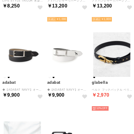
LIFE STYLE TAILOR 水染めアニリンレザーベルト （ブラック）
アドバンレザーリバーシブルドレスベルト （キャメル）
アドバンレザーリバーシブルドレスベルト （ネイビー）
￥8,250
￥13,200
￥13,200
NEW
NEW
NEW
￥1,000
￥1,000
adabat
adabat
glabella
◆【ADABAT NAVY】オートロック式ベルト （ブラック(019)）
◆【ADABAT NAVY】オートロック式ベルト （ホワイト(001)）
ベルト フックバックル ペリカンフック 合成皮革 レザー調 サイズ調節可能 編み込みループ タックイン カジュアル モード対応 （ブラック-A(バックルゴールド)）
￥9,900
￥9,900
￥2,970
NEW
NEW
NEW
10%