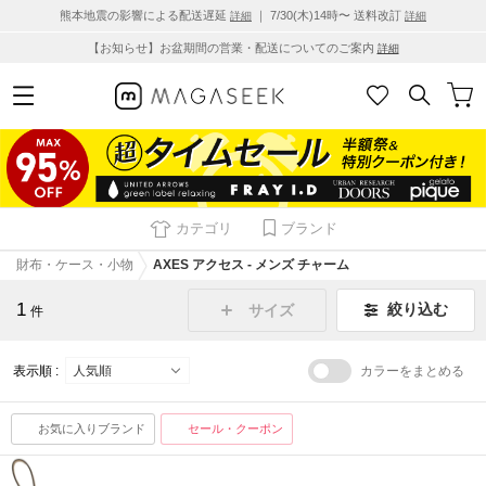
熊本地震の影響による配送遅延
｜ 7/30(木)14時〜 送料改訂
詳細
詳細
【お知らせ】お盆期間の営業・配送についてのご案内
詳細
カテゴリ
ブランド
財布・ケース・小物
AXES アクセス - メンズ チャーム
1
絞り込む
サイズ
件
表示順 :
カラーをまとめる
お気に入りブランド
セール・クーポン