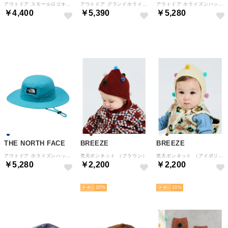
アウトドア スモールロゴキャップ キッズ SMALL LOGO CAP ガールズ ボーイズ 帽子 熱中症対策 （K ブラック）
アウトドア グランドホライズンハット キッズ KIDS Grand Horizon Hat ボーイズ ガール （MB マルチカラーB）
アウトドア ホライズンハット キッズ KIDS HORIZON HAT ボーイズ ガールズ 熱中症対策 ヘッ （LM レモンミスト）
￥4,400
￥5,390
￥5,280
NEW
NEW
NEW
THE NORTH FACE
BREEZE
BREEZE
アウトドア ホライズンハット キッズ KIDS HORIZON HAT ボーイズ ガールズ 熱中症対策 ヘッ （RI リバーアイス）
梵天ボンネット （ブラウン）
梵天ボンネット （アイボリー）
￥5,280
￥2,200
￥2,200
NEW
NEW
NEW
10
10