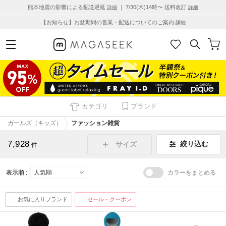
熊本地震の影響による配送遅延
｜ 7/30(木)14時〜 送料改訂
詳細
詳細
【お知らせ】お盆期間の営業・配送についてのご案内
詳細
カテゴリ
ブランド
ガールズ（キッズ）
ファッション雑貨
7,928
絞り込む
サイズ
件
表示順 :
カラーをまとめる
お気に入りブランド
セール・クーポン