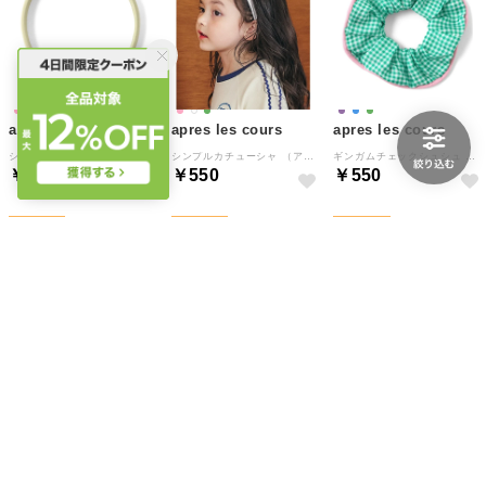
apres les cours
apres les cours
apres les cours
シンプルカチューシャ （ミント）
シンプルカチューシャ （アイボリー）
ギンガムチェックシュシュ （グリーン）
￥550
￥550
￥550
NEW
NEW
NEW
10
10
10
apres les cours
apres les cours
UNITED ARROWS green label relaxing
ギンガムチェックシュシュ （ラベンダー）
ギンガムチェックシュシュ （サックス）
【別注】＜LOGAN knitting mills＞キャップ / キッズ （DK.BROWN）