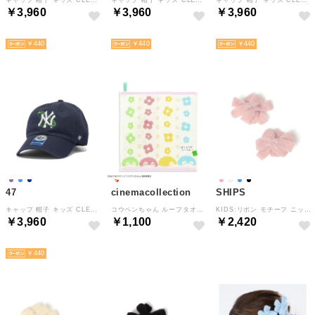
￥3,960
￥3,960
￥3,960
NEW
NEW
NEW
￥440
￥440
￥440
47
cinemacollection
SHIPS
キャップ 帽子 キッズ CLEAN UP 子供用 男の子 女の子 春 夏 春夏 ブランド おしゃれ コットン 綿 子ども 子供 男子 女子 CRITTER MLB クリーンナップ （YANKEESネイビー）
コウペンちゃん ループタオル フルフィーコットン 無撚糸 ループ付きウォッシュタオル まんかい！ LINE FRIENDS タオル美術館
KIDS:リボン モチーフ ニット ヘアクリップ セット （ピンク）
￥3,960
￥1,100
￥2,420
NEW
NEW
NEW
￥440