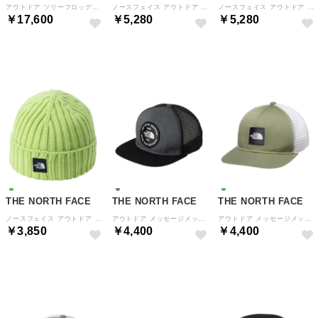
アウトドア ツリーフロッグコート NPJ12611 （CG クレスグリーン）
ノースフェイス アウトドア キッズハイクハット キッズ Kids’HIKE H （ナチュラル）
ノースフェイス アウトドア キッズハイクハット キッズ Kids’HIKE H （ベージュ）
￥17,600
￥5,280
￥5,280
NEW
NEW
NEW
THE NORTH FACE
THE NORTH FACE
THE NORTH FACE
ノースフェイス アウトドア ベビーカプッチョリッド メンズ レディース Baby Cappucho Lid アクセサリー 帽子 ワ （ライムシトラ）
アウトドア メッセージメッシュキャップ キッズ KIDS MESSAGE MESH CAP ガールズ アメリ （Z ミックスグレー）
アウトドア メッセージメッシュキャップ キッズ KIDS MESSAGE MESH CAP ガールズ アメリ （OL オリーブ）
￥3,850
￥4,400
￥4,400
NEW
NEW
NEW