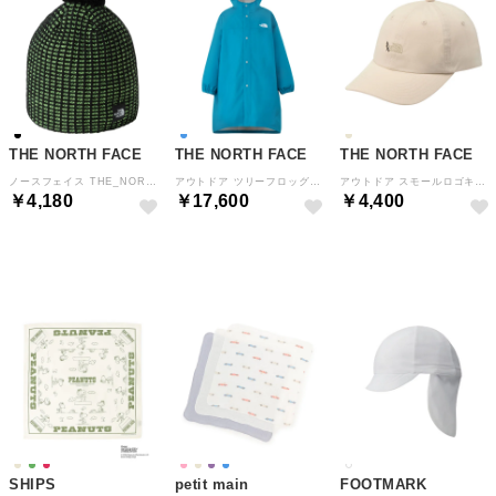
THE NORTH FACE
THE NORTH FACE
THE NORTH FACE
ノースフェイス THE_NORTH_FACE アウトドア キッズ ワッフルビーニー Kids' Waffle Beanie メンズ レディース アクセサリー 帽 （K ブラック）
アウトドア ツリーフロッグコート NPJ12611 （DB ダスクブルー）
アウトドア スモールロゴキャップ キッズ 帽子 子ども服 オーガニックコットン 綿100 天然 シ （GV グラベル3）
￥4,180
￥17,600
￥4,400
NEW
NEW
NEW
SHIPS
petit main
FOOTMARK