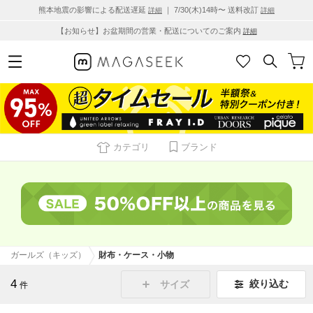
熊本地震の影響による配送遅延
｜ 7/30(木)14時〜 送料改訂
詳細
詳細
【お知らせ】お盆期間の営業・配送についてのご案内
詳細
カテゴリ
ブランド
ガールズ（キッズ）
財布・ケース・小物
4
絞り込む
サイズ
件