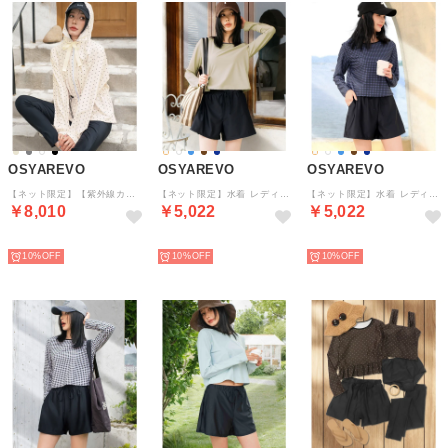
OSYAREVO
OSYAREVO
OSYAREVO
【ネット限定】【紫外線カット率99%以上】水着 レディース 体型カバー ジップパーカー フーディ ラッシュガード レギンス 付き 4点セット 【返品不可商品】 （ホワイトドット）
【ネット限定】水着 レディース 体型カバー ラッシュガード 2点セット 紫外線カット （アイボリー×ブラック）
【ネット限定】水着 レディース 体型カバー ラッシュガード 2点セット 紫外線カット （ネイビーグラフチェック×ブラック）
￥8,010
￥5,022
￥5,022
予約
予約
予約
10%
10%
10%