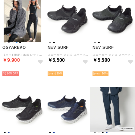
OSYAREVO
NEV SURF
NEV SURF
【ネット限定】水着 レディース 体型カバー ジップパーカー フーディ ラッシュ レギンス 付き 4点セット【返品不可商品】 （ブラックギンガムチェック）
スニーカー メンズ スポーツスニーカー スリッポン 軽量 ウォーキング ランニング 通気性 カジュアル 防滑 ジム トレーニング 運動靴 靴 メンズシューズ （ブラックブラック）
スニーカー メンズ スポーツスニーカー スリッポン 軽量 ウォーキング ランニング 通気性 カジュアル 防滑 ジム トレーニング 運動靴 靴 メンズシューズ （ブラックグレー）
￥9,900
￥5,500
￥5,500
予約
予約
予約
10%
10
10