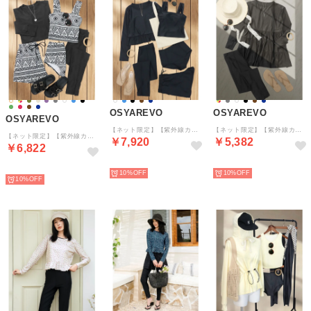
OSYAREVO
OSYAREVO
OSYAREVO
【ネット限定】【紫外線カット率99%以上】水着 レディース 体型カバー ラッシュガード 5点セット 【返品不可商品】 （ブラック）
【ネット限定】【紫外線カット率99%以上】フレア ラッシュガード レギンス セットアップ 水着 体型カバー レディース （ブラック）
【ネット限定】【紫外線カット率99%以上】ラッシュガード レギンス 付き 体型カバー タンキニ 水着 セットアップ 【返品不可商品】 （ブラック×オルテガ）
￥7,920
￥5,382
￥6,822
予約
予約
予約
10%
10%
10%