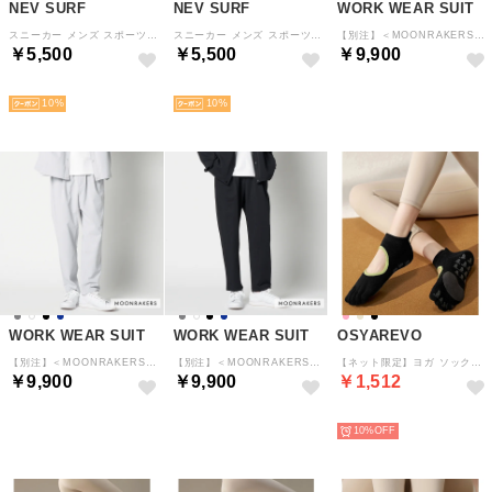
NEV SURF
NEV SURF
WORK WEAR SUIT
スニーカー メンズ スポーツスニーカー スリッポン 軽量 ウォーキング ランニング 通気性 カジュアル 防滑 ジム トレーニング 運動靴 靴 メンズシューズ （ブラック）
スニーカー メンズ スポーツスニーカー スリッポン 軽量 ウォーキング ランニング 通気性 カジュアル 防滑 ジム トレーニング 運動靴 靴 メンズシューズ （ネイビー）
【別注】＜MOONRAKERS＞MOON-TECH イージーパンツ （ネイビー）
￥5,500
￥5,500
￥9,900
予約
予約
予約
10
10
WORK WEAR SUIT
WORK WEAR SUIT
OSYAREVO
【別注】＜MOONRAKERS＞MOON-TECH イージーパンツ （グレー）
【別注】＜MOONRAKERS＞MOON-TECH イージーパンツ （ブラック）
【ネット限定】ヨガ ソックス 靴下 5本指 ピラティス （ブラック×グリーン）
￥9,900
￥9,900
￥1,512
予約
予約
予約
10%