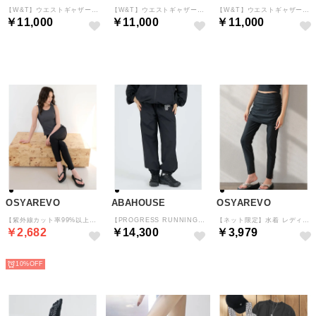
【W&T】ウエストギャザーカップ付きタンク （PNK）
【W&T】ウエストギャザーカップ付きタンク （DBRW）
【W&T】ウエストギャザーカップ付きタンク （GRY）
￥11,000
￥11,000
￥11,000
予約
予約
予約
OSYAREVO
ABAHOUSE
OSYAREVO
【紫外線カット率99%以上】水陸両用 ラッシュガード レギンス サイドスリット 水着 体型カバー （ブラック）
【PROGRESS RUNNING CLUB (プログレスランニングクラブ) 】 （ブラック）
【ネット限定】水着 レディース 体型カバー ラッシュガード スカートレギンス （ブラック）
￥2,682
￥14,300
￥3,979
予約
予約
予約
10%