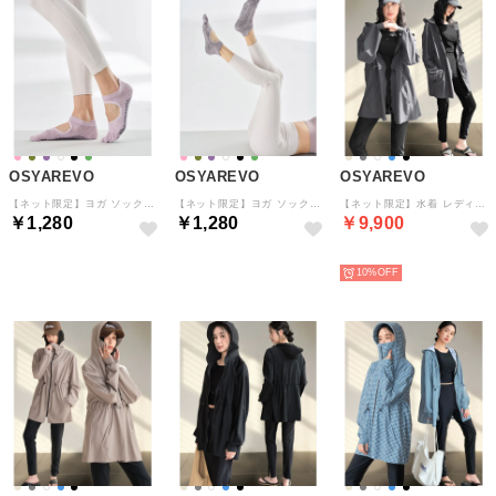
OSYAREVO
OSYAREVO
OSYAREVO
【ネット限定】ヨガ ソックス 靴下 5本指 ピラティス （パープル）
【ネット限定】ヨガ ソックス 靴下 5本指 ピラティス （グレイッシュパープル）
【ネット限定】水着 レディース 体型カバー ジップパーカー フーディ ラッシュ レギンス 付き 4点セット【返品不可商品】 （グレー）
￥1,280
￥1,280
￥9,900
予約
予約
予約
10%