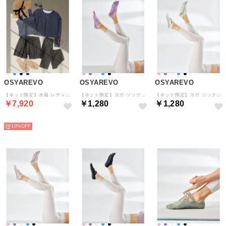
OSYAREVO
OSYAREVO
OSYAREVO
【ネット限定】水着 レディース 体型カバー ラッシュガード 5点セット 紫外線カット率 99％以上 UPF50+ uvカット フィットネス 水陸両用 レギンス 付き セットアップ セパレート【返品不可商品】 （ネイビー×ブラック）
【ネット限定】ヨガ ソックス 靴下 5本指 ピラティス ダブル クロスバンド （パープル）
【ネット限定】ヨガ ソックス 靴下 5本指 ピラティス ダブル クロスバンド （オフホワイト）
￥7,920
￥1,280
￥1,280
予約
予約
予約
10%