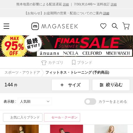
熊本地震の影響による配送遅延
｜ 7/30(木)14時〜 送料改訂
詳細
詳細
【お知らせ】お盆期間の営業・配送についてのご案内
詳細
カテゴリ
ブランド
スポーツ・アウトドア
フィットネス・トレーニング (予約商品)
144
絞り込む
サイズ
件
表示順 :
カラーをまとめる
お気に入りブランド
セール・クーポン