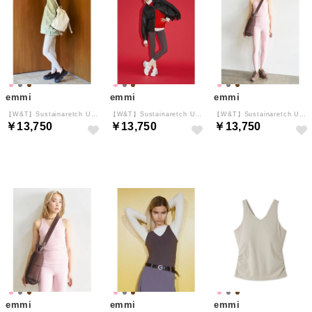
emmi
emmi
emmi
【W&T】Sustainaretch Unityレギンス （GRY）
【W&T】Sustainaretch Unityレギンス （DBRW）
【W&T】Sustainaretch Unityレギンス （PNK）
￥13,750
￥13,750
￥13,750
予約
予約
予約
emmi
emmi
emmi