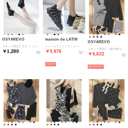
OSYAREVO
maison de LATIR
OSYAREVO
【ネット限定】ヨガ ソックス 靴下 5本指 ピラティス （ブラック）
メッシュランニングシューズ （ブラック）
【ネット限定】【紫外線カット率99%以上】ラッシュガード レギンス 付き 体型カバー タンキニ 水着 セットアップ 【返品不可商品】 （ブラック×ギンガムチェック）
￥1,280
￥5,976
￥6,822
予約
予約
予約
4%
10%