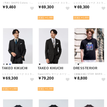
《予約》SHIPS Colors:〈洗濯機可能〉MAISON & JAMS スラックス◆ （ダークグレー）
シャイニー シャーク ストライプ スーツ （チャコールグレー(313)）
シャイニー シャーク ストライプ スーツ （ネイビー(394)）
￥9,460
￥69,300
￥69,300
予約
予約
予約
￥1,000
￥1,000
TAKEO KIKUCHI
TAKEO KIKUCHI
DRESSTERIOR
シャイニー シャーク ストライプ スーツ （ブラック(319)）
Super140’s サージ スーツ （ブラック(019)）
【接触冷感】STAR WARS レイザークレスト号T （ブラック(019)）
￥69,300
￥79,200
￥8,800
予約
予約
予約
￥1,000
￥1,000