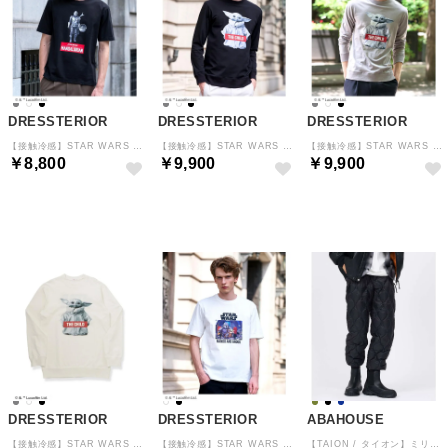
DRESSTERIOR
DRESSTERIOR
DRESSTERIOR
【接触冷感】STAR WARS マンダロリアンT （ブラック(019)）
【接触冷感】STAR WARS ストリートロンT （ブラック(019)）
【接触冷感】STAR WARS ストリートロンT （グレー(012)）
￥8,800
￥9,900
￥9,900
予約
予約
予約
DRESSTERIOR
DRESSTERIOR
ABAHOUSE
【接触冷感】STAR WARS ストリートロンT （ホワイト(001)）
【接触冷感】STAR WARS レイザークレスト号T （ホワイト(001)）
【TAION / タイオン】ミリタリー ダウンパンツ-ソフトシェル / TAIO （ブラック）