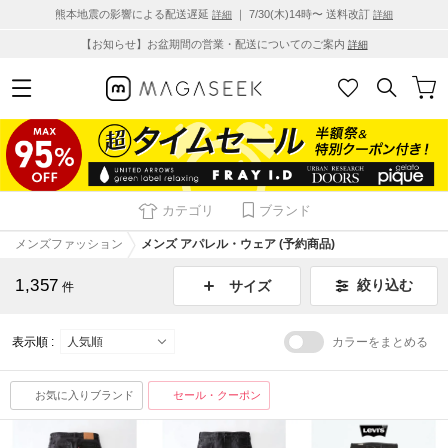
熊本地震の影響による配送遅延
｜ 7/30(木)14時〜 送料改訂
詳細
詳細
【お知らせ】お盆期間の営業・配送についてのご案内
詳細
カテゴリ
ブランド
メンズファッション
メンズ アパレル・ウェア (予約商品)
1,357
絞り込む
サイズ
件
表示順 :
カラーをまとめる
お気に入りブランド
セール・クーポン