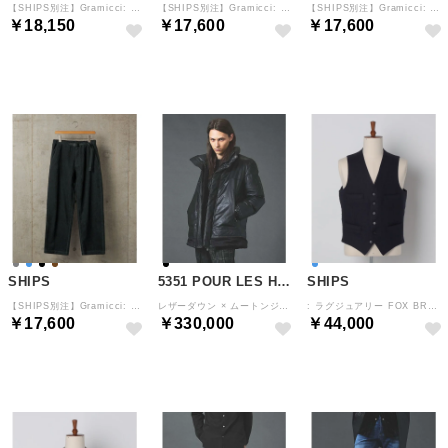
【SHIPS別注】Gramicci: ライトツイル パンツ （ダークグレー）
【SHIPS別注】Gramicci: ガーメントダイ コーデュロイ パンツ （ライトグレー）
【SHIPS別注】Gramicci: ガーメントダイ コーデュロイ パンツ （ネイビー）
￥18,150
￥17,600
￥17,600
予約
予約
予約
SHIPS
5351 POUR LES HOMMES
SHIPS
【SHIPS別注】Gramicci: ガーメントダイ コーデュロイ パンツ （ブラック）
レザーダウン × ムートンジャケット【予約】 （ブラック）
: ラグジュアリー FOX BROTHERS フランネル ネイビー ソリッド ベスト （ネイビー）
￥17,600
￥330,000
￥44,000
予約
予約
予約