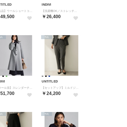
TITLED
INDIVI
【名品】ウールショートコート （ベージュ(052)）
【洗濯機OK／ストレッチ◎】秋はじめのダブルジャケット （チャコールグレー(214)）
49,500
￥26,400
予約
予約
DIVI
UNTITLED
【ウール混】スレンダーチェスターコート （グレー(912)）
【セットアップ】ミルドジャージテーパードパンツ （チャコールグレー(014)）
51,700
￥24,200
予約
予約