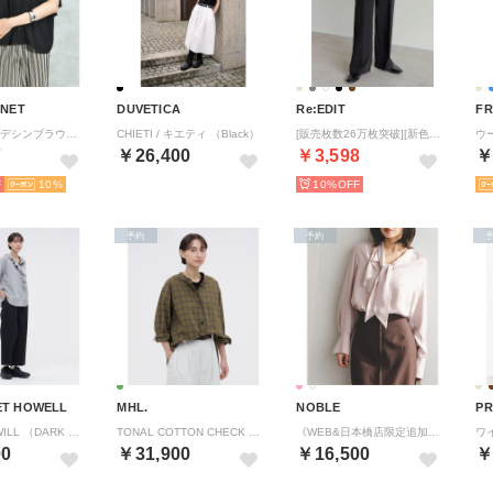
ANET
DUVETICA
Re:EDIT
FR
V切替タックデシンブラウス （ブラック）
CHIETI / キエティ （Black）
[販売枚数26万枚突破][新色追加][オフィスカジュアル][低身長/高身長/大きいサイズ有]カットツイルセンタープレスカラースラックス （ブラック 001）
7
￥26,400
￥3,598
￥
10
10%
予約
予約
T HOWELL
MHL.
NOBLE
COTTON TWILL （DARK NAVY1）
TONAL COTTON CHECK （KHAKI）
《WEB&日本橋店限定追加予約》ロイヤルサテンボウタイブラウス （ピンク A）
00
￥31,900
￥16,500
￥