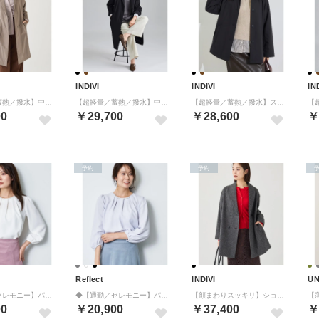
INDIVI
INDIVI
IN
【超軽量／蓄熱／撥水】中綿ライトチェスターコート （トープ(054)）
【超軽量／蓄熱／撥水】中綿ライトチェスターコート （ブラック(019)）
【超軽量／蓄熱／撥水】ステンカラー中綿ライトコート （ブラック(019)）
00
￥29,700
￥28,600
￥
予約
予約
Reflect
INDIVI
UN
◆【通勤／セレモニー】パール調ボタンブラウス （ホワイト(001)）
◆【通勤／セレモニー】パール調ボタンブラウス （ライトグレー(011)）
【顔まわりスッキリ】ショールカラー ミドル丈コート （スミクロ(418)）
00
￥20,900
￥37,400
￥