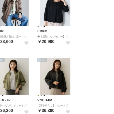
DIVI
Reflect
【超軽量／蓄熱／撥水】ステンカラー中綿ライトコート （トープ(054)）
◆【通勤／セレモニー】パール調ボタンブラウス （ブラック(019)）
28,600
￥20,900
予約
予約
TITLED
UNTITLED
【薄中綿入り】ショートブルゾン （カーキ(027)）
【薄中綿入り】ショートブルゾン （ブラック(019)）
36,300
￥36,300