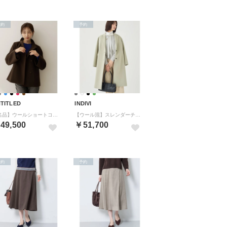
予約
予約
TITLED
INDIVI
【名品】ウールショートコート （ブラウン(044)）
【ウール混】スレンダーチェスターコート （オリーブグリーン(026)）
49,500
￥51,700
予約
予約