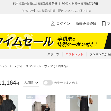
熊本地震の影響による配送遅延
詳細
｜ 7/30(木)14時〜 送料改訂
詳細
【お知らせ】お盆期間の営業・配送についてのご案内
詳細
ログイン
新規会員登録
マ
スポーツ
アウトレット
ランキングから
ション
>
レディース アパレル・ウェア (予約商品)
11,164
カラーをまとめる
件
SELECT
SELECT