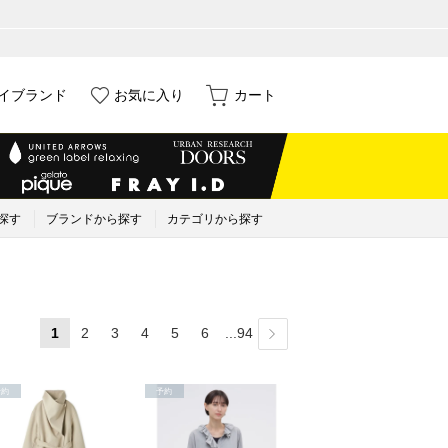
イブランド
お気に入り
カート
探す
ブランドから探す
カテゴリから探す
1
2
3
4
5
6
...94
予約
予約