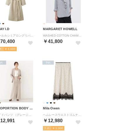
AY I.D
MARGARET HOWELL
ウールカシミアロングリバーコート （BEG）
WASHED COTTON CHAMBRAY （SAGE7）
70,400
￥41,800
￥3,000
予約
予約
PROPORTION BODY DRESSING
Mila Owen
ワイドパンツ （グレージュ）
ヘムレースウエストゴムナロースカート （A）
12,991
￥12,980
￥3,000