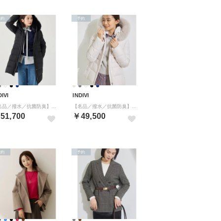
予約
予約
DIVI
INDIVI
【名品／撥水／抗菌防臭】ロング丈リサイクルダウンコート （ブラック(619)）
【名品／撥水／抗菌防臭】ショート丈リサイクルダウンコート （ライトグレー(011)）
51,700
￥49,500
予約
予約