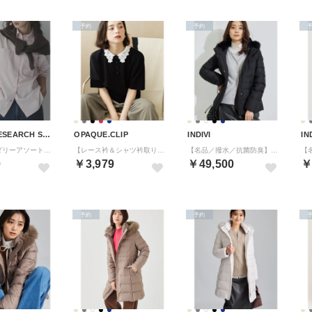
予約
予約
URBAN RESEARCH Sonny Label
OPAQUE.CLIP
INDIVI
IN
エンブロイダリーアソートストライプシャツ （その他2）
【レース衿＆シャツ衿取り外し可2WAY】ドッキングニット《洗濯機OK》 （ブラック(119)）
【名品／撥水／抗菌防臭】ショート丈リサイクルダウンコート （ブラック(619)）
0
￥3,979
￥49,500
￥
予約
予約