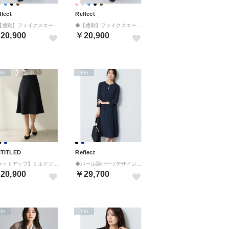
flect
Reflect
◆【通勤】フェイクスエードフレアスカート （ブラウン(044)）
◆【通勤】フェイクスエードフレアスカート （ベージュ(052)）
20,900
￥20,900
予約
予約
TITLED
Reflect
【セットアップ】ミルドジャージフレアスカート （ネイビー(094)）
◆パール調パーツデザイン ノーカラーワンピース （ネイビー(094)）
20,900
￥29,700
予約
予約