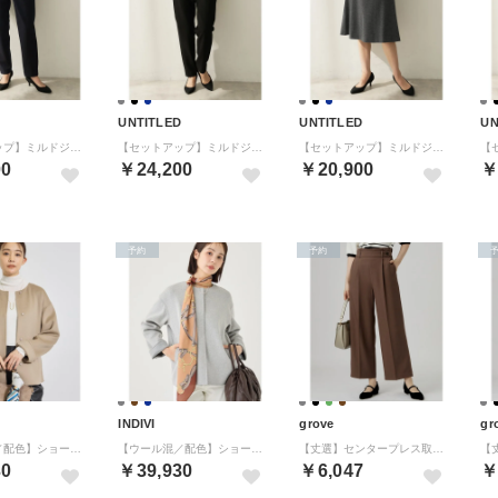
D
UNTITLED
UNTITLED
UN
【セットアップ】ミルドジャージテーパードパンツ （ネイビー(094)）
【セットアップ】ミルドジャージテーパードパンツ （ブラック(019)）
【セットアップ】ミルドジャージフレアスカート （チャコールグレー(014)）
00
￥24,200
￥20,900
￥
予約
予約
INDIVI
grove
gr
【ウール混／配色】ショート丈リバー丸首コート （キャメルブラウン(041)）
【ウール混／配色】ショート丈リバー丸首コート （グレー(512)）
【丈選】センタープレス取れにくいワイドパンツ （ブラウン(044)）
30
￥39,930
￥6,047
￥