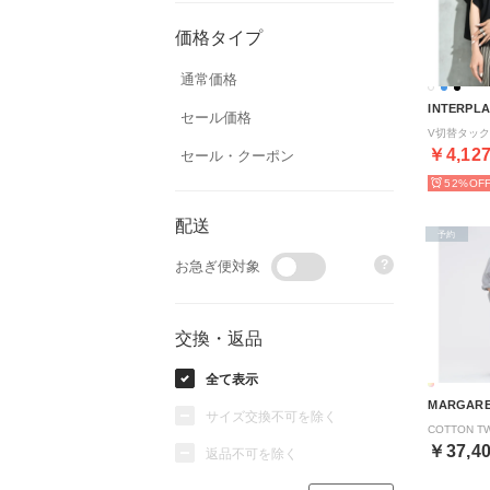
価格タイプ
通常価格
INTERPL
セール価格
￥4,12
セール・クーポン
52%
配送
予約
?
お急ぎ便対象
交換・返品
全て表示
MARGARE
サイズ交換不可を除く
￥37,4
返品不可を除く