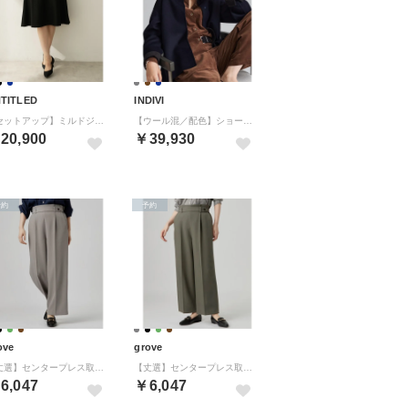
TITLED
INDIVI
【セットアップ】ミルドジャージフレアスカート （ブラック(019)）
【ウール混／配色】ショート丈リバー丸首コート （ネイビー(594)）
20,900
￥39,930
予約
予約
ove
grove
【丈選】センタープレス取れにくいワイドパンツ （グレー(012)）
【丈選】センタープレス取れにくいワイドパンツ （オリーブグリーン(026)）
6,047
￥6,047