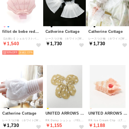
fillot de bebe reduction
Catherine Cottage
Catherine Cottage
【お揃い】シェルリストバンドベビー （ピンク）
レースつけ袖 （ホワイト[WHT10XZ]）
レースつけ袖 （ホワイト[WHT1XZ]）
￥1,540
￥1,730
￥1,730
30%
15
Catherine Cottage
UNITED ARROWS green label relaxing
UNITED ARROWS green label relaxing
レースつけ袖 （ホワイト[WHT2XZ]）
RK Daisy シュシュ （YELLOW）
RK Ice Cream Clip （LT.PINK）
￥1,730
￥1,155
￥1,188