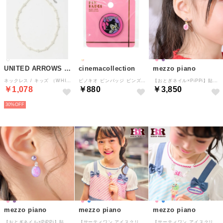
UNITED ARROWS green label relaxing
cinemacollection
mezzo piano
ネックレス / キッズ （WHITE）
ピノキオ ピンバッジ ピンズ フィガロ フェイス ディズニー スモールプラネット コレクション雑貨 キャラクター グッズ （メーカー指定色）
【おとぎネイル×PiPPi】貼るだけピアス （ピンク）
￥1,078
￥880
￥3,850
30%
mezzo piano
mezzo piano
mezzo piano
【おとぎネイル×PiPPi】貼るだけピアス （ラベンダー）
【サーティワン アイスクリーム】ネックレス （ピンク）
【サーティワン アイスクリーム】ネックレス （サックス）