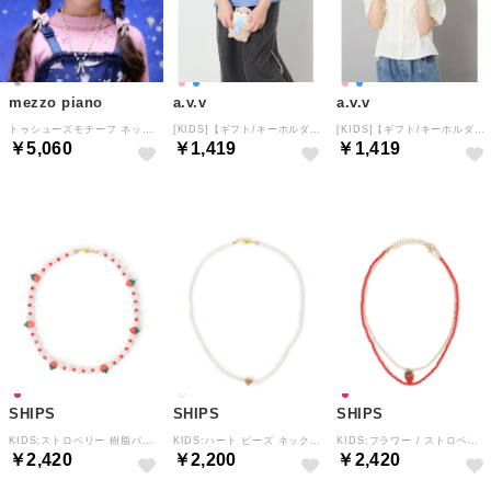
mezzo piano
a.v.v
a.v.v
トゥシューズモチーフ ネックレス （シルバー）
[KIDS]【ギフト/キーホルダー】カワウソチャーム （ライトブルー）
[KIDS]【ギフト/キーホルダー】カワウソチャーム （ピンク）
￥5,060
￥1,419
￥1,419
SHIPS
SHIPS
SHIPS
KIDS:ストロベリー 樹脂パール ネックレス （レッド）
KIDS:ハート ビーズ ネックレス （ホワイト系）
KIDS:フラワー / ストロベリー モチーフ ネックレス 2本セット （レッド）
￥2,420
￥2,200
￥2,420