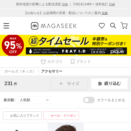
熊本地震の影響による配送遅延
｜ 7/30(木)14時〜 送料改訂
詳細
詳細
【お知らせ】お盆期間の営業・配送についてのご案内
詳細
カテゴリ
ブランド
ガールズ（キッズ）
アクセサリー
231
絞り込む
サイズ
件
表示順 :
カラーをまとめる
お気に入りブランド
セール・クーポン