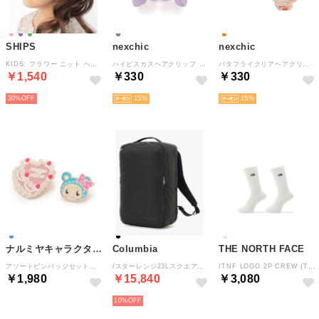
SHIPS
nexchic
nexchic
KIDS: フラワー ニット ヘアピン （ピンク）
ハイビスカスヘアクリップ （パープル）
バタフライクリアヘアクリップ2個セット （オレンジ）
￥1,540
￥330
￥330
30%
15
15
ナルミヤキャラクターズ
Columbia
THE NORTH FACE
アソートピンバッジセット【ブルーベリエちゃん】【ベリエちゃん】 （ブルーベリエちゃん）
/スターレンジ23Lスクエアバックパック （Black）
/TNF LOGO 2P CREW (TNF ロゴ 2P クルー) （WW）
￥1,980
￥15,840
￥3,080
10%