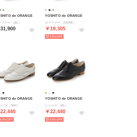
SHITO de ORANGE
YOSHITO de ORANGE
ーファー （BL）
ローファー （DGRE）
31,900
￥19,305
35%
SHITO de ORANGE
YOSHITO de ORANGE
ューズ （WH）
シューズ （BL）
22,440
￥22,440
40%
40%