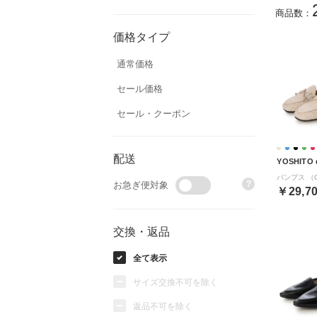
商品数：
価格タイプ
通常価格
セール価格
セール・クーポン
配送
YOSHITO
パンプス （G
?
お急ぎ便対象
￥29,7
交換・返品
全て表示
サイズ交換不可を除く
返品不可を除く