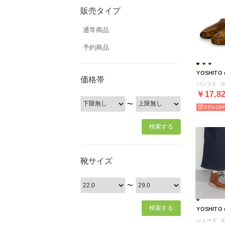
販売タイプ
通常商品
予約商品
YOSHITO
価格帯
パンプス （C
￥17,8
〜
55%
靴サイズ
〜
YOSHITO
シューズ （L