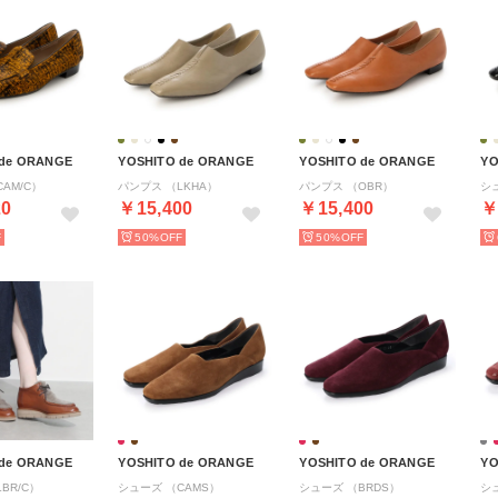
 de ORANGE
YOSHITO de ORANGE
YOSHITO de ORANGE
YO
AM/C）
パンプス （LKHA）
パンプス （OBR）
シ
20
￥15,400
￥15,400
￥
50%
50%
 de ORANGE
YOSHITO de ORANGE
YOSHITO de ORANGE
YO
BR/C）
シューズ （CAMS）
シューズ （BRDS）
シ