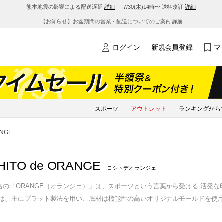
熊本地震の影響による配送遅延
詳細
｜ 7/30(木)14時〜 送料改訂
詳細
【お知らせ】お盆期間の営業・配送についてのご案内
詳細
ログイン
新規会員登録
マ
スポーツ
アウトレット
ランキングから
ANGE
HITO de ORANGE
ヨシトデオランジェ
名の「ORANGE（オランジェ）」は、スポーツという言葉から受ける 活発
法は、主にプラット製法を用い、底材は機能性の高いオリジナルモールドを使