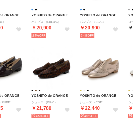
 de ORANGE
YOSHITO de ORANGE
YOSHITO de ORANGE
YO
BL）
パンプス （LBLU/C）
パンプス （BL/C）
ロ
00
￥20,900
￥20,900
￥
24%
24%
 de ORANGE
YOSHITO de ORANGE
YOSHITO de ORANGE
YO
（PURE）
シューズ （BR/C）
シューズ （CGD）
シ
05
￥21,780
￥22,440
￥
45%
40%