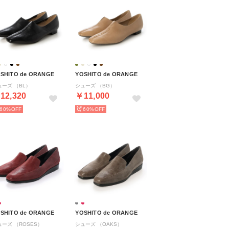
SHITO de ORANGE
YOSHITO de ORANGE
ューズ （BL）
シューズ （BG）
12,320
￥11,000
60%
60%
SHITO de ORANGE
YOSHITO de ORANGE
ューズ （ROSES）
シューズ （OAKS）