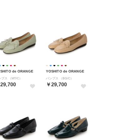
SHITO de ORANGE
YOSHITO de ORANGE
ンプス （MT/C）
パンプス （BG/C）
29,700
￥29,700