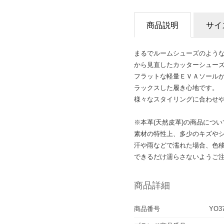
商品説明
サイ
まるでルームシューズのよう
から見直したカッターシュー
フラットな軽量ＥＶＡソール
ラックスした履き心地です。
様々なスタイリングに合わせ
※本革(天然皮革)の商品につい
素材の特性上、多少のキズや
汗や雨などで濡れた場合、色
できるだけ濡らさないようご
商品詳細
商品番号
YO3