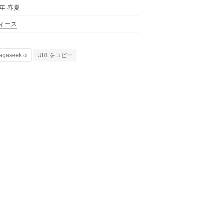
6年 春夏
ィース
URLをコピー