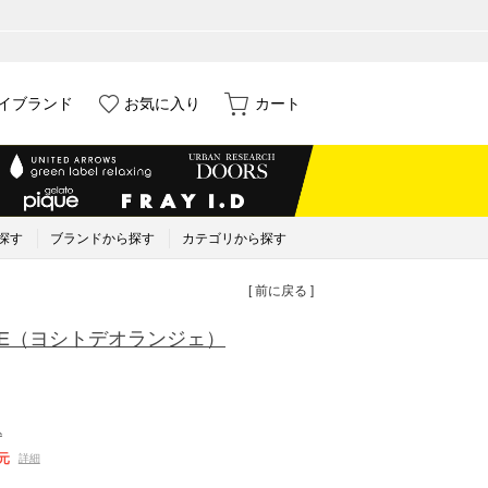
イブランド
お気に入り
カート
探す
ブランドから探す
カテゴリから探す
[ 前に戻る ]
E
（ヨシトデオランジェ）
込
元
詳細