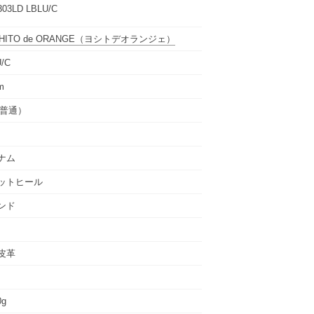
03LD LBLU/C
HITO de ORANGE
（ヨシトデオランジェ）
/C
m
（普通）
ナム
ットヒール
ンド
皮革
0g