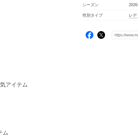
シーズン
202
性別タイプ
レデ
気アイテム
イテム