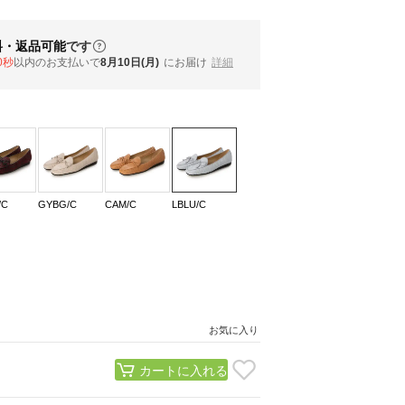
料・返品可能
です
9秒
以内
のお支払いで
8月10日(月)
にお届け
詳細
/C
GYBG/C
CAM/C
LBLU/C
お気に入り
カートに入れる