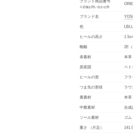
ブランド商品番号
OR83
※店舗お問い合わせ用
ブランド名
YOS
色
LBLU
ヒールの高さ
1.5c
靴幅
2E
表素材
本革
原産国
ベト
ヒールの形
フラ
つま先の形状
ラウ
裏素材
本革
中敷素材
合成
ソール素材
ゴム
重さ
（片足）
141.