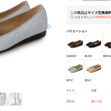
この商品は
サイズ交換無
お急ぎ便なら
21時間38分1
バリエーション
OAKS/C
BLS/C
BRDS
MT/C
BG/C
サイズ
在庫
22cm
残り1点