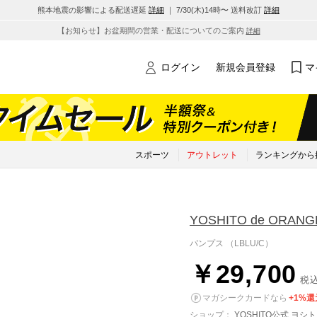
熊本地震の影響による配送遅延
詳細
｜ 7/30(木)14時〜 送料改訂
詳細
【お知らせ】お盆期間の営業・配送についてのご案内
詳細
ログイン
新規会員登録
マ
スポーツ
アウトレット
ランキングから
YOSHITO de ORANG
パンプス （LBLU/C）
￥29,700
税
マガシークカードなら
+1%還
ショップ：
YOSHITO公式 ヨシト