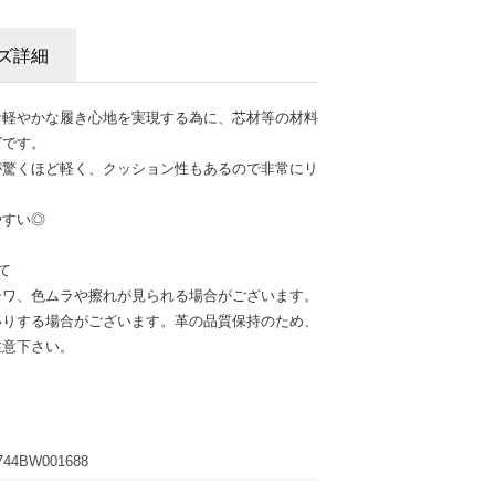
ズ詳細
な軽やかな履き心地を実現する為に、芯材等の材料
ズです。
が驚くほど軽く、クッション性もあるので非常にリ
やすい◎
て
シワ、色ムラや擦れが見られる場合がございます。
移りする場合がございます。革の品質保持のため、
注意下さい。
744BW001688