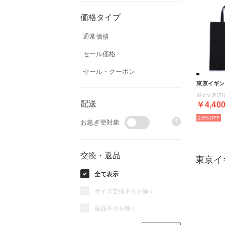
価格タイプ
通常価格
セール価格
セール・クーポン
東京イギン
配送
￥4,40
20%
?
お急ぎ便対象
交換・返品
東京イ
全て表示
サイズ交換不可を除く
返品不可を除く