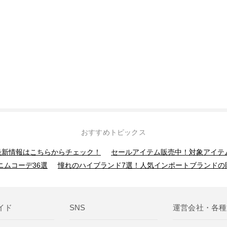
おすすめトピックス
】最新情報はこちらからチェック！
セールアイテム販売中！対象アイテ
ニムコーデ36選
憧れのハイブランド7選！人気インポートブランドの
イド
SNS
運営会社・各種