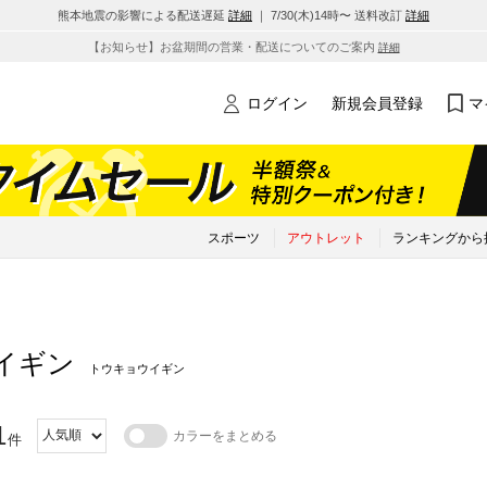
熊本地震の影響による配送遅延
詳細
｜ 7/30(木)14時〜 送料改訂
詳細
【お知らせ】お盆期間の営業・配送についてのご案内
詳細
ログイン
新規会員登録
マ
スポーツ
アウトレット
ランキングから
イギン
トウキョウイギン
1
カラーをまとめる
件