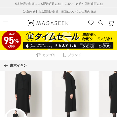
熊本地震の影響による配送遅延
｜ 7/30(木)14時〜 送料改訂
詳細
詳細
【お知らせ】お盆期間の営業・配送についてのご案内
詳細
カテゴリ
ブランド
東京イギン