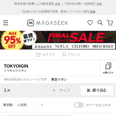
熊本地震の影響による配送遅延
｜ 7/30(木)14時〜 送料改訂
詳細
詳細
【お知らせ】お盆期間の営業・配送についてのご案内
詳細
カテゴリ
ブランド
TOKYOIGIN
トウキョウイギン
お気に入り
MAGASEEK (マガシーク) TOP
東京イギン
1
絞り込む
サイズ
件
表示順 :
カラーをまとめる