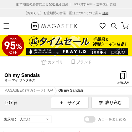
熊本地震の影響による配送遅延
｜ 7/30(木)14時〜 送料改訂
詳細
詳細
【お知らせ】お盆期間の営業・配送についてのご案内
詳細
カテゴリ
ブランド
Oh my Sandals
オー マイ サンダルズ
お気に入り
MAGASEEK (マガシーク) TOP
Oh my Sandals
107
絞り込む
サイズ
件
表示順 :
カラーをまとめる