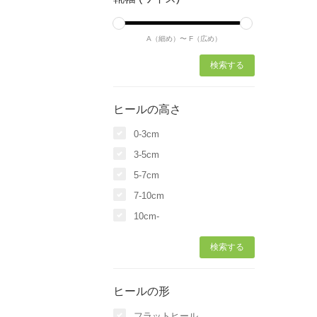
A（細め）〜
F（広め）
ヒールの高さ
0-3cm
3-5cm
5-7cm
7-10cm
10cm-
ヒールの形
フラットヒール