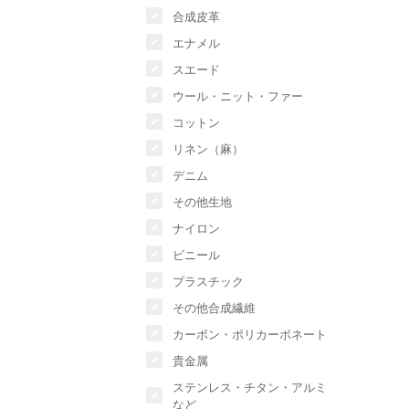
合成皮革
エナメル
スエード
ウール・ニット・ファー
コットン
リネン（麻）
デニム
その他生地
ナイロン
ビニール
プラスチック
その他合成繊維
カーボン・ポリカーボネート
貴金属
ステンレス・チタン・アルミ
など