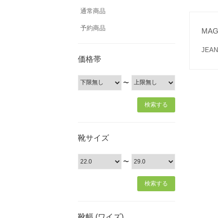
通常商品
予約商品
MA
JE
価格帯
〜
靴サイズ
〜
靴幅 (ワイズ)