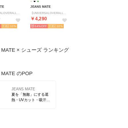
ATE
JEANS MATE
【UNIVERSALOVERALL】ワークシューズUO14 （カーキ）
【UNIVERSALOVERALL】ワークシューズUO14 （ブラック）
0
￥4,290
10
64%
10
S MATE × シューズ ランキング
 MATE のPOP
JEANS MATE
夏を「無敵」にする遮
熱・UVカット・吸汗速
乾機能を兼ねそろえた
高機能Tシャツが登場。
まるで「着る日傘」で
す！イージーケアでコ
ットンライクな風合