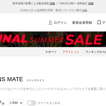
熊本地震の影響による配送遅延
詳細
｜ 7/30(木)14時〜 送料改訂
詳細
【お知らせ】お盆期間の営業・配送についてのご案内
詳細
ログイン
新規会員登録
マ
スポーツ
アウトレット
ランキングから
NS MATE
ジーンズメイト
メイトはジーンズを中心としたリーズナブルなカジュアルウェアを豊富に取り
7
カラーをまとめる
件