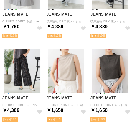
JEANS MATE
JEANS MATE
JEANS MATE
C-FORT POINT 刺繍 ノーススリーブ ブラウス バンドカラー レディース 華奢見え シンプル 春 夏 秋 （グレー）
吸汗速乾 DRY 裏メッシュ スウェット カーブライン パンツ レディース 美脚 華奢見せ 体型カバー 速乾 （グレー）
吸汗速乾 DRY 裏メッシュ スウェット カーブライン パンツ レディース 美脚 華奢見せ 体型カバー 速乾 （ブラック）
￥1,760
￥4,389
￥4,389
10
10
10
JEANS MATE
JEANS MATE
JEANS MATE
C-FORT POINT レーヨン 総柄 ワイドパンツ レディース 春 夏 秋 リラックス 涼感 快適 （E柄）
C-FORT POINT カット 楊柳 ノースリーブ レディース 接触冷感 シンプル きれいめ 美ライン 大人女子 春 夏 秋 （ベージュ）
C-FORT POINT カット 楊柳 ノースリーブ レディース 接触冷感 シンプル きれいめ 美ライン 大人女子 春 夏 秋 （スミクロ）
￥4,389
￥1,650
￥1,650
10
10
10