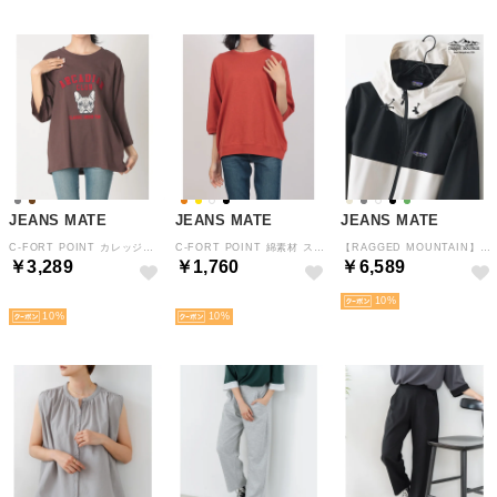
JEANS MATE
JEANS MATE
JEANS MATE
C-FORT POINT カレッジ風 フレンチブルドッグ フェイス プリント 7分袖 Tシャツ ワイド シルエット ルーズ シルエットレディース カジュアル 綿100% （ブラウン）
C-FORT POINT 綿素材 スラブ 7分袖 Tシャツ ヘリンボーン テープ レディース ナチュラル ゆったり （オレンジ）
【RAGGED MOUNTAIN】全天候型 オールウェザー マウンテンパーカー ウインドブレーカー 撥水 防風 （アイボリー）通勤 通学 華奢見え
￥3,289
￥1,760
￥6,589
NEW
NEW
10
10
10