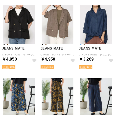
JEANS MATE
JEANS MATE
JEANS MATE
C-FORT POINT サマーツイード 半袖 ダブル テーラード JKT ジャケット レディース リラックス きれい目 上品 春 夏 秋 （ブラック）
C-FORT POINT サマーツイード 半袖 ダブル テーラード JKT ジャケット レディース リラックス きれい目 上品 春 夏 秋 （Lブラウン）
C-FORT POINT デニムライク スキッパー ブラウス レディース ゆったり タケノコタック 体型カバー 春 夏 秋 綿 （ブラウン）
￥4,950
￥4,950
￥3,289
10
10
10