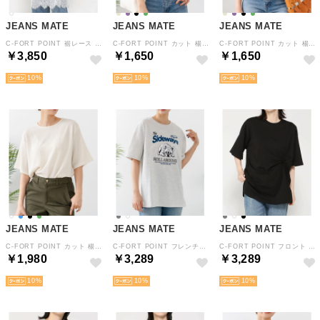
JEANS MATE
JEANS MATE
JEANS MATE
C-FORT POINT 裾レース チュニック Tシャツ レディース シンプル リラックス ゆったり 体型カバー 春 夏 秋 綿100％ （オフホワイト）
C-FORT POINT カット 楊柳 ノースリーブ レディース 接触冷感 シンプル きれいめ 美ライン 大人女子 春 夏 秋 （Lパープル）
C-FORT POINT カット 楊柳 ノースリーブ レディース 接触冷感 シンプル きれいめ 美ライン 大人女子 春 夏 秋 （Lグリーン）
￥3,850
￥1,650
￥1,650
10
10
10
JEANS MATE
JEANS MATE
JEANS MATE
C-FORT POINT カット 楊柳 ワイド Tシャツ レディース ゆったり 接触冷感 体型カバー きれいめ カジュアル 春 夏 秋 （クリーム）
C-FORT POINT フレンチブルドッグ Tシャツ カレッジ風 ロゴ レディース アニマル ゆったり ルーズシルエット （ライトグレー）
C-FORT POINT フロント ねじり BIG Tシャツ レディース シンプルゆったり ルーズ 体型カバー 綿100％ （ブラック）
￥1,980
￥3,289
￥3,289
10
10
10