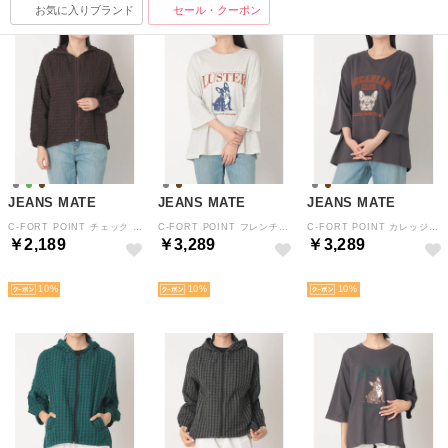
お気に入りブランド
セール・クーポン
JEANS MATE
JEANS MATE
JEANS MATE
C-FORT POINT チェック シアサッカー ZIPパーカー レディース シンプル デイリー ライトアウター フーデッド フーディー （ブラウン）
C-FORT POINT フレンチブルドッグ プリント 7分袖 Tシャツ ワイド シルエット ルーズ シルエットレディース カジュアル 綿100% （ライトグレー）
C-FORT POINT カレッジ風 フレンチブルドッグ フェイス プリント 7分袖 Tシャツ ワイド シルエット ルーズ シルエットレディース カジュアル 綿100% （チャコールグレー）
￥2,189
￥3,289
￥3,289
NEW
NEW
NEW
10
10
10