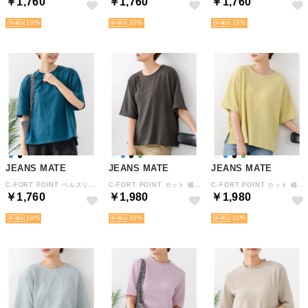
￥1,760
￥1,760
￥1,760
10
10
10
JEANS MATE
JEANS MATE
JEANS MATE
C-FORT POINT ベルスリーブ オーバーサイズ Tシャツ ルーズ シルエット レディース シンプル 華奢見え 半袖 綿100% 二の腕 カバー 春 夏 （ブルー）
C-FORT POINT カット 楊柳 ワイド Tシャツ レディース ゆったり 接触冷感 体型カバー きれいめ カジュアル 春 夏 秋 （スミクロ）
C-FORT POINT カット 楊柳 ワイド Tシャツ レディース ゆったり 接触冷感 体型カバー きれいめ カジュアル 春 夏 秋 （グリーン）
￥1,760
￥1,980
￥1,980
10
10
10