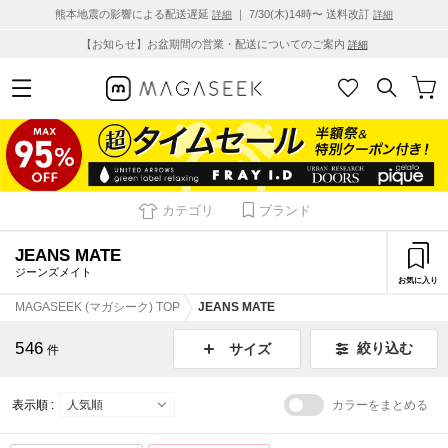
熊本地震の影響による配送遅延
｜ 7/30(木)14時〜 送料改訂
詳細
詳細
【お知らせ】お盆期間の営業・配送についてのご案内
詳細
カテゴリ
ブランド
JEANS MATE
ジーンズメイト
お気に入り
MAGASEEK (マガシーク) TOP
JEANS MATE
546
絞り込む
サイズ
件
表示順 :
カラーをまとめる