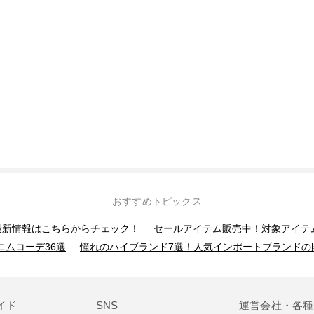
おすすめトピックス
】最新情報はこちらからチェック！
セールアイテム販売中！対象アイテ
ニムコーデ36選
憧れのハイブランド7選！人気インポートブランドの
イド
SNS
運営会社・各種