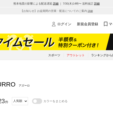
熊本地震の影響による配送遅延
詳細
｜ 7/30(木)14時〜 送料改訂
詳細
【お知らせ】お盆期間の営業・配送についてのご案内
詳細
ログイン
新規会員登録
マ
スポーツ
アウトレット
ランキングから
URRO
アズーロ
23
カラーをまとめる
件