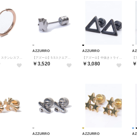
AZZURRO
AZZURRO
A
【アズーロ】ステンレスフープ(ピアス)二個セット(内径10mm) （PGLD（ピンクゴールド））
【アズーロ】5.5スクエアピアス （SIL（シルバー））
【アズーロ】中抜きトライアングルピアス(二個セット) （BLK（ブラック））
0
￥3,520
￥3,080
￥
AZZURRO
AZZURRO
A