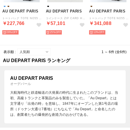
AU DEPART PARIS
AU DEPART PARIS
AU DEPART PARIS
トートバッグ TOTE NO55 リバーシブル （NOIR-MARINE/ネイビー他）
コインケース ZIP CARD HOLDER SCAZ001 （NOIR-NOIR/ブラック他）
トートバッグ TOTE NO55 FRGMENT リバーシブル （NOIR-NOIR/ブラウン他）
￥227,766
￥57,101
￥341,088
26%
25%
13%
表示順 :
1 ～ 6件 (全6件)
AU DEPART PARIS ランキング
AU DEPART PARIS
オーデパール
大航海時代と鉄道輸送の大発展の時代に生まれたこのブランドは、当
初、高級トランクと革製品のみを製造していた。「Au Depart」とは
文字通り「出発の時」を意味し、1847年にオープンした第1号店の場
所（ドゥナン大通り7番地）にちなんで「Au Depart」と命名したの
は、創業者たちの爆発的な創造力のおかげである。