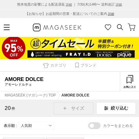
熊本地震の影響による配送遅延
｜ 7/30(木)14時〜 送料改訂
詳細
詳細
【お知らせ】お盆期間の営業・配送についてのご案内
詳細
カテゴリ
ブランド
AMORE DOLCE
アモーレドルチェ
お気に入り
MAGASEEK (マガシーク) TOP
AMORE DOLCE
20
絞り込む
サイズ
件
表示順 :
カラーをまとめる