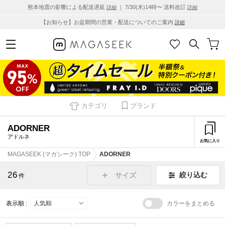
熊本地震の影響による配送遅延
｜ 7/30(木)14時〜 送料改訂
詳細
詳細
【お知らせ】お盆期間の営業・配送についてのご案内
詳細
カテゴリ
ブランド
ADORNER
アドルネ
お気に入り
MAGASEEK (マガシーク) TOP
ADORNER
26
絞り込む
サイズ
件
表示順 :
カラーをまとめる