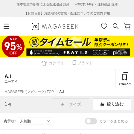
熊本地震の影響による配送遅延
｜ 7/30(木)14時〜 送料改訂
詳細
詳細
【お知らせ】お盆期間の営業・配送についてのご案内
詳細
カテゴリ
ブランド
A.I
エーアイ
お気に入り
MAGASEEK (マガシーク) TOP
A.I
1
絞り込む
サイズ
件
表示順 :
カラーをまとめる