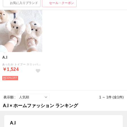
お気に入りブランド
セール・クーポン
A.I
あったか トイプー スリッパ ルームシューズ レディース コンフォート フェイクファー ルーム 犬 04-7000 （IV）
￥1,524
30%
表示順 :
1 ～ 1件 (全1件)
A.I × ホームファッション ランキング
A.I