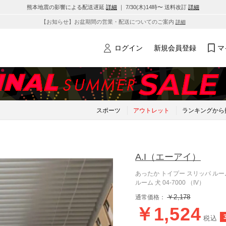
熊本地震の影響による配送遅延
詳細
｜ 7/30(木)14時〜 送料改訂
詳細
【お知らせ】お盆期間の営業・配送についてのご案内
詳細
ログイン
新規会員登録
マ
スポーツ
アウトレット
ランキングから
A.I
（エーアイ）
あったか トイプー スリッパ ル
ルーム 犬 04-7000 （IV）
￥2,178
通常価格：
￥1,524
税込