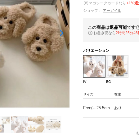
マガシークカードなら
+1%還
ショップ：
アーガイル
この商品は
返品可能
です
お急ぎ便なら
2時間25分45
バリエーション
IV
BG
サイズ
在庫
Free(～25.5cm
あり