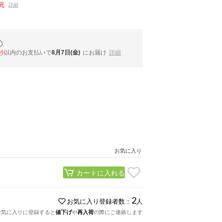
元
詳細
秒
以内
のお支払いで
8月7日(金)
にお届け
詳細
お気に入り
カートに入れる
2
お気に入り登録者数：
人
お気に入りに登録すると
値下げ
や
再入荷
の際にご連絡します