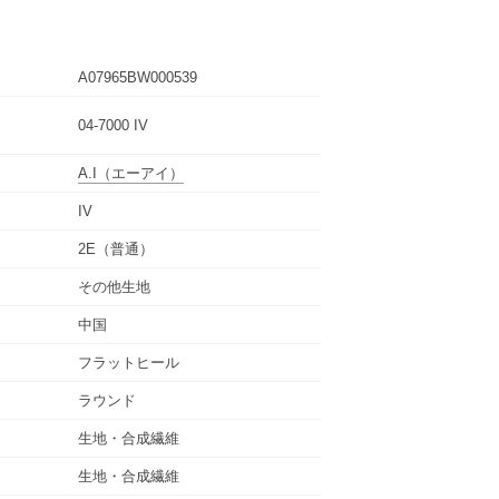
A07965BW000539
04-7000 IV
A.I
（エーアイ）
IV
2E（普通）
その他生地
中国
フラットヒール
ラウンド
生地・合成繊維
生地・合成繊維