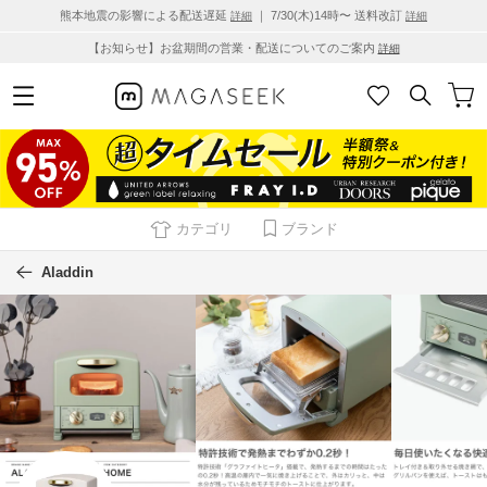
熊本地震の影響による配送遅延
｜ 7/30(木)14時〜 送料改訂
詳細
詳細
【お知らせ】お盆期間の営業・配送についてのご案内
詳細
カテゴリ
ブランド
Aladdin