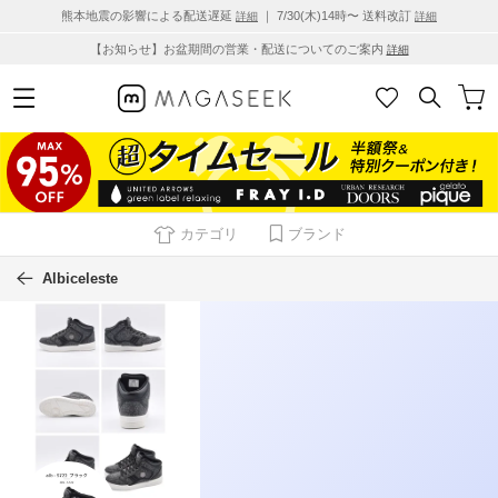
熊本地震の影響による配送遅延
｜ 7/30(木)14時〜 送料改訂
詳細
詳細
【お知らせ】お盆期間の営業・配送についてのご案内
詳細
カテゴリ
ブランド
Albiceleste