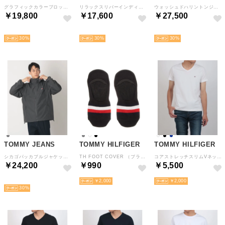
グラフィックカラーブロッククラシックポロシャツ （ブルー）
リラックスリバーインディゴストライプショートパンツ （インディゴブルー）
ウォッシュドハリントンジャケット （レッド）
￥19,800
￥17,600
￥27,500
NEW
NEW
NEW
30
30
30
TOMMY JEANS
TOMMY HILFIGER
TOMMY HILFIGER
シカゴパッカブルジャケット （グレー）
TH FOOT COVER （ブラック）
コアストレッチスリムVネックTシャツ （ホワイト）
￥24,200
￥990
￥5,500
NEW
￥2,000
￥2,000
30