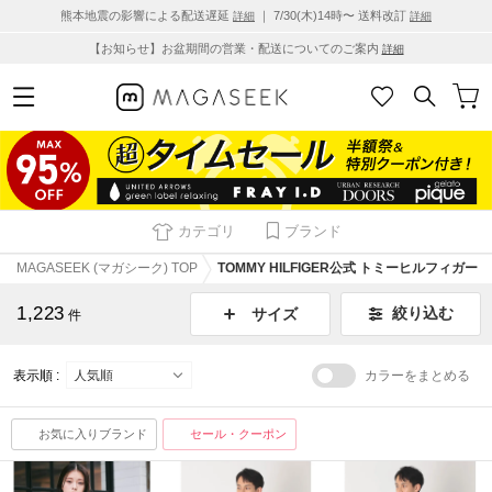
熊本地震の影響による配送遅延
｜ 7/30(木)14時〜 送料改訂
詳細
詳細
【お知らせ】お盆期間の営業・配送についてのご案内
詳細
カテゴリ
ブランド
MAGASEEK (マガシーク) TOP
TOMMY HILFIGER公式 トミーヒルフィガー
1,223
絞り込む
サイズ
件
表示順 :
カラーをまとめる
お気に入りブランド
セール・クーポン