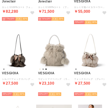
Joieclair
Joieclair
VESGIOIA
カシミヤ100%コート フォックス衿 （ブラック）
カシミヤ100%コート （ブラック）
カシミヤ混パイカラーウールコート （モス/カーキ）
￥82,280
￥71,500
￥55,000
77%
30
74%
30
NEW
70%
30
VESGIOIA
VESGIOIA
VESGIOIA
シルバーフォックスバッグ （シルバー）
ラビットファーバッグ （ライトグレー）
フォックスバッグ （グレー）
￥27,500
￥23,100
￥27,500
NEW
NEW
NEW
68%
30
69%
30
68%
30