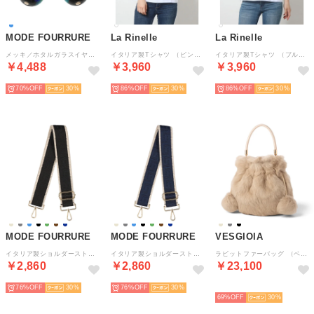
MODE FOURRURE
La Rinelle
La Rinelle
メッキ／ホタルガラスイヤリング （ブルー）
イタリア製Tシャツ （ピンク）
イタリア製Tシャツ （ブルー）
￥4,488
￥3,960
￥3,960
70%
30
86%
30
86%
30
MODE FOURRURE
MODE FOURRURE
VESGIOIA
イタリア製ショルダーストラップ （ブラック/ベージュ）
イタリア製ショルダーストラップ （ネイビー/ベージュ）
ラビットファーバッグ （ベージュ）
￥2,860
￥2,860
￥23,100
76%
30
76%
30
NEW
69%
30