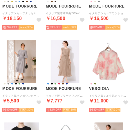
MODE FOURRURE
MODE FOURRURE
MODE FOURRURE
イタリアンカーフタッセル付トートバッグ （メタル）
イタリア製本革馬毛2WAYミニトート （ナチュラル）
イタリアンカーフワンショルダーバッグ （グレー）
￥18,150
￥16,500
￥16,500
76%
30
83%
30
84%
30
MODE FOURRURE
MODE FOURRURE
VESGIOIA
イタリア製パフ袖ワンピース （ライトグレー）
イタリア製プリーツワンピース （モカ）
イタリア製シルク混カットソーブラウス （ピンク）
￥5,500
￥7,777
￥11,000
85%
30
82%
30
82%
30