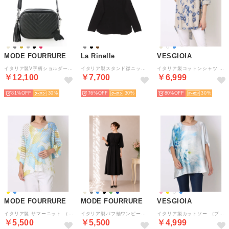
MODE FOURRURE
La Rinelle
VESGIOIA
イタリア製V字柄ショルダーバッグ （ブラック）
イタリア製スタンド襟ニットソー （ブラック）
イタリア製コットンシャツ （タウペ）
￥12,100
￥7,700
￥6,999
81%
30
76%
30
80%
30
MODE FOURRURE
MODE FOURRURE
VESGIOIA
イタリア製 サマーニット （スカイ）
イタリア製パフ袖ワンピース （ブラック）
イタリア製カットソー （ブルーフラワー）
￥5,500
￥5,500
￥4,999