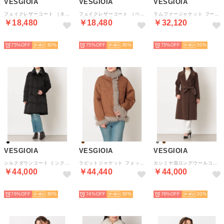
VESGIOIA
VESGIOIA
VESGIOIA
フェイクレザーコート （タウぺ）
フェイクレザーコート （ベージュ）
ラムファージャケット フード付 （ブラウン）
￥18,480
￥18,480
￥32,120
NEW
NEW
NEW
75%
30
75%
30
75%
30
VESGIOIA
VESGIOIA
VESGIOIA
シルクダウンコート ミンク襟 （ブラック）
ラビットジャケット フォックス付 （キャメル）
カシミヤ混ロングウールコート （モカ）
￥44,000
￥44,440
￥44,000
NEW
NEW
NEW
76%
30
74%
30
76%
30