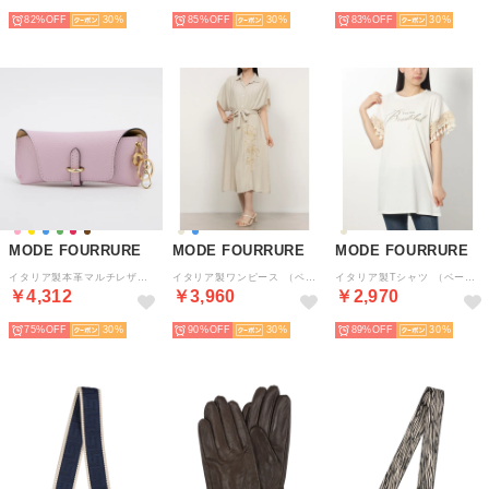
82%
30
85%
30
83%
30
MODE FOURRURE
MODE FOURRURE
MODE FOURRURE
イタリア製本革マルチレザーケース （パステルピンク）
イタリア製ワンピース （ベージュ）
イタリア製Tシャツ （ベージュ）
￥4,312
￥3,960
￥2,970
75%
30
90%
30
89%
30