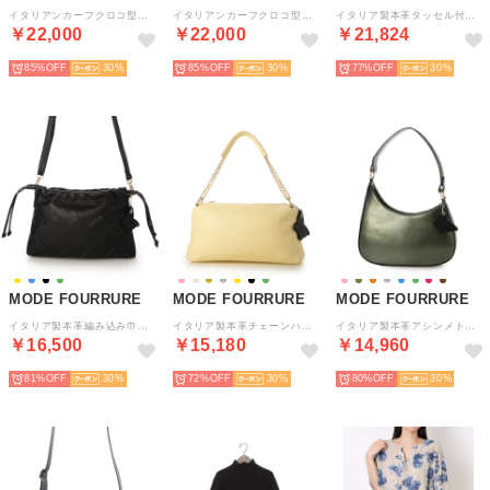
イタリアンカーフクロコ型押トートバッグ （ベージュ）
イタリアンカーフクロコ型押トートバッグ （ダークタウペ）
イタリア製本革タッセル付スクエアバッグ （グレージュ）
￥22,000
￥22,000
￥21,824
85%
30
85%
30
77%
30
MODE FOURRURE
MODE FOURRURE
MODE FOURRURE
イタリア製本革編み込み巾着バッグ （ブラック）
イタリア製本革チェーンハンドルバッグ （パステルイエロー）
イタリア製本革アシンメトリーワンショルダーバッグ （カーキメタル）
￥16,500
￥15,180
￥14,960
81%
30
72%
30
80%
30