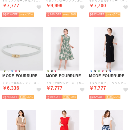
イタリアンカーフHカンミニショルダーバッグ （パステルイエロー）
イタリアンカーフシンプルトート （ダークスカイ）
イタリア製カットソー （バタフライ）
￥7,777
￥9,999
￥7,700
82%
30
84%
30
80%
30
MODE FOURRURE
MODE FOURRURE
MODE FOURRURE
イタリア製本革レディースレザーベルト （ホワイト）
イタリア製ワンピース （カーキ）
イタリア製プリーツワンピース （ブラック）
￥6,336
￥7,777
￥7,777
74%
30
85%
30
82%
30