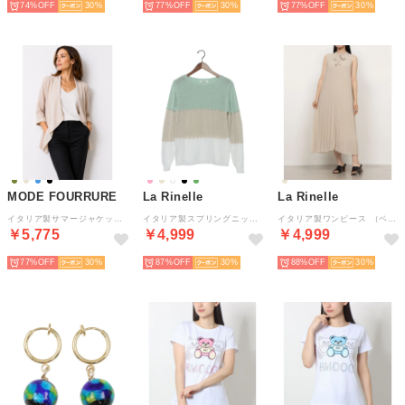
74%
30
77%
30
77%
30
MODE FOURRURE
La Rinelle
La Rinelle
イタリア製サマージャケット （ベージュ）
イタリア製スプリングニット （ミント）
イタリア製ワンピース （ベージュ）
￥5,775
￥4,999
￥4,999
77%
30
87%
30
88%
30