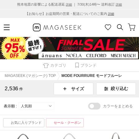
熊本地震の影響による配送遅延
｜ 7/30(木)14時〜 送料改訂
詳細
詳細
【お知らせ】お盆期間の営業・配送についてのご案内
詳細
カテゴリ
ブランド
MAGASEEK (マガシーク) TOP
MODE FOURRURE モードフルーレ
2,536
絞り込む
サイズ
件
表示順 :
カラーをまとめる
お気に入りブランド
セール・クーポン