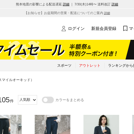
熊本地震の影響による配送遅延
詳細
｜ 7/30(木)14時〜 送料改訂
詳細
【お知らせ】お盆期間の営業・配送についてのご案内
詳細
ログイン
新規会員登録
マ
スポーツ
アウトレット
ランキングから
ID（スマイルオーキッド）
105
カラーをまとめる
件