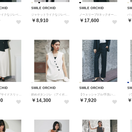
CHID
SMILE ORCHID
SMILE ORCHID
SM
ジャケットライクなジレベスト （ベージュ）
ジャケットライクなジレベスト （ブラック）
ノースリーブVネックオールインワンパンツつなぎ （ブラック）
0
￥8,910
￥17,600
￥
CHID
SMILE ORCHID
SMILE ORCHID
SM
バックジップサイドスリットロングスカート （アイボリー）
斜めボタンジレ （アイボリー）
【ウォッシャブル/手洗い可能】スラックスワイドパンツ （ブラック）
00
￥14,300
￥7,920
￥