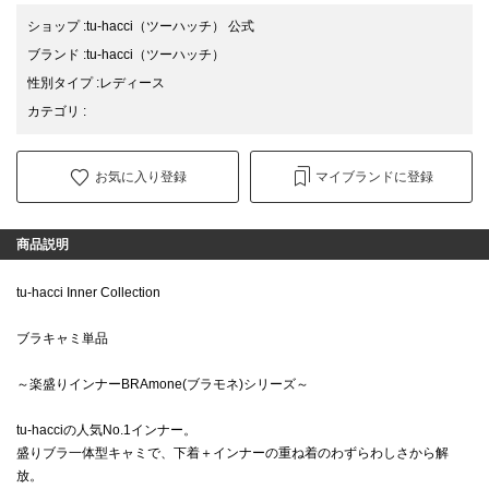
ショップ
:
tu-hacci（ツーハッチ） 公式
ブランド
:
tu-hacci
（ツーハッチ）
性別タイプ
:
レディース
カテゴリ
:
お気に入り登録
マイブランドに登録
商品説明
tu-hacci Inner Collection
ブラキャミ単品
～楽盛りインナーBRAmone(ブラモネ)シリーズ～
tu-hacciの人気No.1インナー。
盛りブラ一体型キャミで、下着＋インナーの重ね着のわずらわしさから解
放。