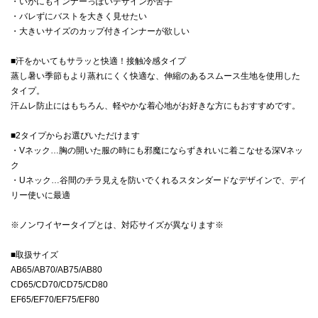
・いかにもインナーっぽいデザインが苦手
・バレずにバストを大きく見せたい
・大きいサイズのカップ付きインナーが欲しい
■汗をかいてもサラッと快適！接触冷感タイプ
蒸し暑い季節もより蒸れにくく快適な、伸縮のあるスムース生地を使用した
タイプ。
汗ムレ防止にはもちろん、軽やかな着心地がお好きな方にもおすすめです。
■2タイプからお選びいただけます
・Vネック…胸の開いた服の時にも邪魔にならずきれいに着こなせる深Vネッ
ク
・Uネック…谷間のチラ見えを防いでくれるスタンダードなデザインで、デイ
リー使いに最適
※ノンワイヤータイプとは、対応サイズが異なります※
■取扱サイズ
AB65/AB70/AB75/AB80
CD65/CD70/CD75/CD80
EF65/EF70/EF75/EF80