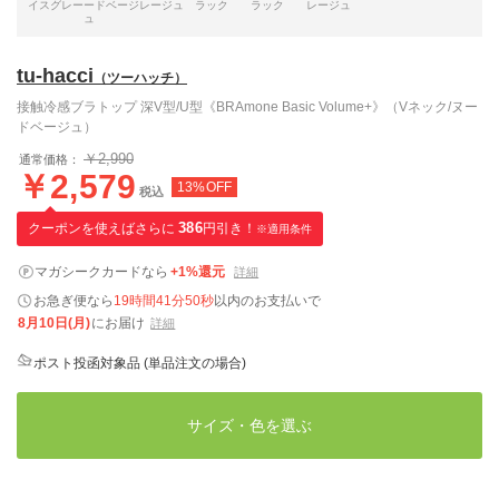
イスグレー
ードベージ
レージュ
ラック
ラック
レージュ
ュ
tu-hacci
（ツーハッチ）
接触冷感ブラトップ 深V型/U型《BRAmone Basic Volume+》（Vネック/ヌー
ドベージュ）
￥2,990
通常価格：
￥2,579
13%OFF
税込
クーポンを使えばさらに
386
円引き！
※適用条件
マガシークカードなら
+1%還元
詳細
お急ぎ便なら
19時間41分49秒
以内
のお支払いで
8月10日(月)
にお届け
詳細
ポスト投函対象品 (単品注文の場合)
サイズ・色を選ぶ