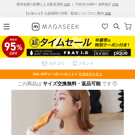
熊本地震の影響による配送遅延
｜ 7/30(木)14時〜 送料改訂
詳細
詳細
【お知らせ】お盆期間の営業・配送についてのご案内
詳細
カテゴリ
ブランド
15% OFF
クーポン
が使えます
利用条件を見る
この商品は
サイズ交換無料・返品可能
です