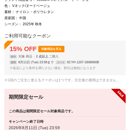
色
： Vネック/ヌードベージュ
素材
： ナイロン・ポリウレタン
原産国
： 中国
シーズン
： 2025年 秋冬
ご利用可能なクーポン
15
%
OFF
対象商品を見る
対象
商品
2 点以上
条件
8月11日 (Tue) 23:58まで
SCYH-1207-2608060B
期間
コード
※返品により条件を満たさない場合、割引は無効になります
※1回のご注文に使えるクーポンは1つです。注文後の適用はできません。
期間限定セール
この商品は期間限定セール対象商品です。
キャンペーン終了日時
2026年8月11日 (Tue) 23:59