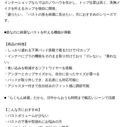
インナーショップならではのノウハウを生かし、トップ位置は高く、美胸メ
イクを叶えるカップを独自に開発。
「盛りたい」「バストの形を綺麗に見せたい」方におすすめのシリーズで
す。
■楽なのに綺麗なバストを叶える機能が満載
【商品の特徴】
・しっかり盛れる下厚パッド搭載で着るだけで+2カップ
・インナーにブラの機能をそのまま取り付けており『ズレない』『垂れな
い』
・食い込みを軽減するソフトワイヤーを搭載
・アンダーとカップサイズから、自分に合ったサイズが選べる
・パッドが取り外しでき、左右差にも対応可能に
・アジャスター付きで自分好みのフィット感に調節可能
■「らくちん綺麗」だから、日中からおうち時間まで幅広いシーンで活躍
【こんな方におすすめ】
・バストボリュームが少ない
・バストの下垂や型崩れにお悩みの方