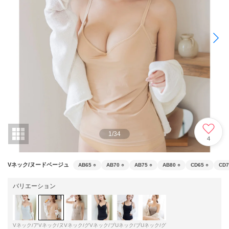
1
/
34
4
Vネック/ヌードベージュ
AB65
○
AB70
○
AB75
○
AB80
○
CD65
○
CD7
バリエーション
Vネック/ア
Vネック/ヌ
Vネック/グ
Vネック/ブ
Uネック/ブ
Uネック/グ