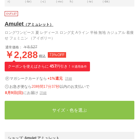
r）
（-br）
（-c）
（-nv）
h）
（-iv）
（-bk）
Amulet
（アミュレット）
ロングワンピース 夏 レディース ロング丈 Aライン 半袖 無地 カジュアル 着痩
せ フェミニン （アイボリー）
￥8,527
通常価格：
￥2,288
73%OFF
税込
クーポンを使えばさらに
457
円引き！
※適用条件
マガシークカードなら
+1%還元
詳細
お急ぎ便なら
20時間17分36秒
以内
のお支払いで
8月9日(日)
にお届け
詳細
サイズ・色を選ぶ
ショップ
:
Amulet アミュレット