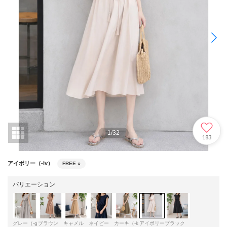
1
/
32
183
アイボリー（-iv）
FREE
○
バリエーション
グレー（-g
ブラウン
キャメル
ネイビー
カーキ（-k
アイボリー
ブラック