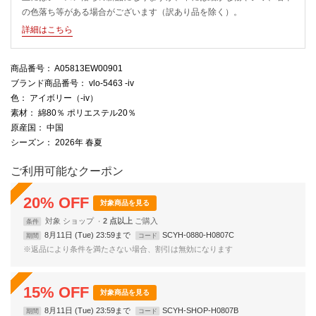
の色落ち等がある場合がございます（訳あり品を除く）。
詳細はこちら
商品番号
： A05813EW00901
ブランド商品番号
： vlo-5463 -iv
色
： アイボリー（-iv）
素材
： 綿80％ ポリエステル20％
原産国
： 中国
シーズン
： 2026年 春夏
ご利用可能なクーポン
20
%
OFF
対象商品を見る
対象
ショップ
2 点以上
条件
8月11日 (Tue) 23:59まで
SCYH-0880-H0807C
期間
コード
※返品により条件を満たさない場合、割引は無効になります
15
%
OFF
対象商品を見る
8月11日 (Tue) 23:59まで
SCYH-SHOP-H0807B
期間
コード