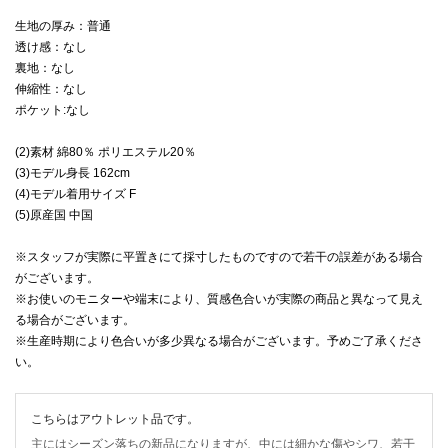
生地の厚み：普通
透け感：なし
裏地：なし
伸縮性：なし
ポケット:なし
(2)素材 綿80％ ポリエステル20％
(3)モデル身長 162cm
(4)モデル着用サイズ F
(5)原産国 中国
※スタッフが実際に平置きにて採寸したものですので若干の誤差がある場合
がございます。
※お使いのモニターや端末により、質感色合いが実際の商品と異なって見え
る場合がございます。
※生産時期により色合いが多少異なる場合がございます。予めご了承くださ
い。
こちらはアウトレット品です。
主にはシーズン落ちの新品になりますが、中には細かな傷やシワ、若干