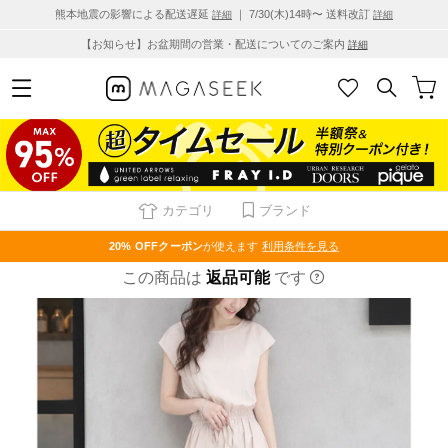
熊本地震の影響による配送遅延
｜ 7/30(木)14時〜 送料改訂
詳細
詳細
【お知らせ】お盆期間の営業・配送についてのご案内
詳細
カテゴリ
ブランド
20% OFF
クーポン
が使えます
利用条件を見る
この商品は
返品可能
です