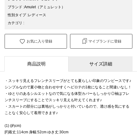
ブランド
:
Amulet
（アミュレット）
性別タイプ
:
レディース
カテゴリ
:
お気に入り登録
マイブランドに登録
商品説明
サイズ詳細
・スッキリ見えるフレンチスリーブがとても夏らしい印象のワンピースです♪
シンプルなので夏小物と合わせやすくヘビロテの1枚になること間違いなし！
・ゆとりのあるシルエットなので気になる体型カバーもしっかり◎袖はフレ
ンチスリーブにすることでスッキリ見えも叶えてくれます♪
・スカートの部分には裏地がしっかりと付いているので、透け感を気にする
ことなく安心して着用できます♪
(1) (約cm)
[F]着丈:114cm 身幅:52cm ゆき丈:30cm