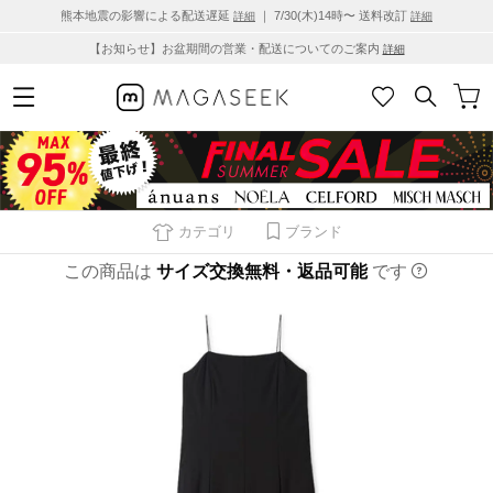
熊本地震の影響による配送遅延
｜ 7/30(木)14時〜 送料改訂
詳細
詳細
【お知らせ】お盆期間の営業・配送についてのご案内
詳細
カテゴリ
ブランド
この商品は
サイズ交換無料・返品可能
です