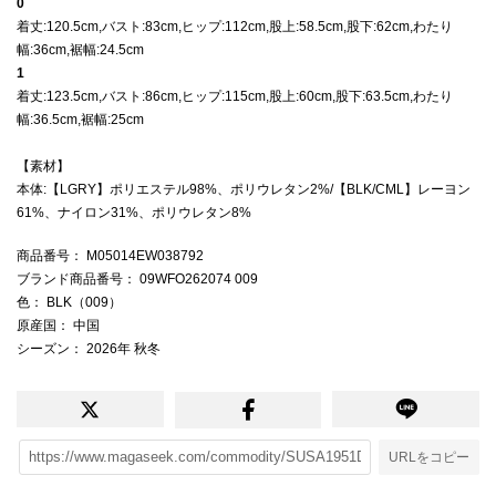
0
着丈:120.5cm,バスト:83cm,ヒップ:112cm,股上:58.5cm,股下:62cm,わたり
幅:36cm,裾幅:24.5cm
1
着丈:123.5cm,バスト:86cm,ヒップ:115cm,股上:60cm,股下:63.5cm,わたり
幅:36.5cm,裾幅:25cm
【素材】
本体:【LGRY】ポリエステル98%、ポリウレタン2%/【BLK/CML】レーヨン
61%、ナイロン31%、ポリウレタン8%
商品番号
： M05014EW038792
ブランド商品番号
： 09WFO262074 009
色
： BLK（009）
原産国
： 中国
シーズン
： 2026年 秋冬
URLをコピー