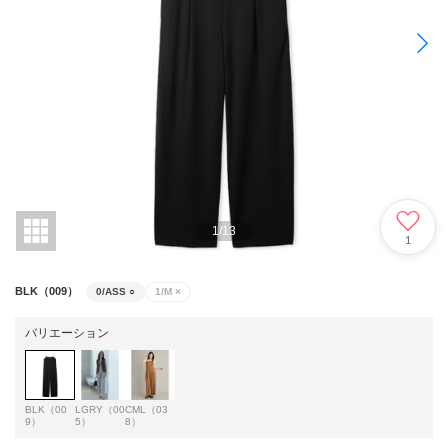
1
/
13
1
BLK（009）
0/ASS
○
1/M
×
バリエーション
BLK（00
LGRY（00
CML（03
9）
5）
8）