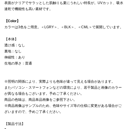
表面がクリアでサラッとした肌触りも夏にうれしい特長が。UVカット、吸水
速乾で機能性も高い素材です。
【Color】
カラーは3色をご用意。＜LGRY＞、＜BLK＞、＜CML＞で展開しています。
【本体】
透け感：なし
裏地：なし
伸縮性：あり
生地の厚さ：普通
※照明の関係により、実際よりも色味が違って見える場合があります。
またパソコン・スマートフォンなどの環境により、若干製品と画像のカラー
が異なる場合もございます。予めご了承ください。
商品の色味は、商品単品画像をご参照下さい。
※商品画像はサンプルのため、色味やサイズ等の仕様に変更がある場合がご
ざいますので、予めご了承ください。
【製品寸法】