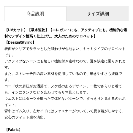
商品説明
サイズ詳細
【UVカット】【吸水速乾】【エレガントにも、アクティブにも。機能的な素
材でデザイン性高く仕上げた、大人のためのサロペット】
【Design/Styling】
表面がクリアでサラッとした肌触りが心地よい、キャミタイプのサロペット
です。
アクティブなシーンにも嬉しい機能付き素材なので、夏を快適に乗りきれま
す。
また、ストレッチ性の高い素材を使用しているので、動きやすさも抜群で
す。
コード状の肩紐がお洒落で、ヌケ感のあるデザイン。一枚でさらりと着て
も、インにタンクなどを合わせてもサマ見えします。
ウエストにはダーツを取った立体的なパターンで、すっきりと見えるのもポ
イント。
背中はゴム入り、左サイドにはファスナーがついていて脱ぎ着がしやすく、
安心のフィット感を演出。
【Fabric】