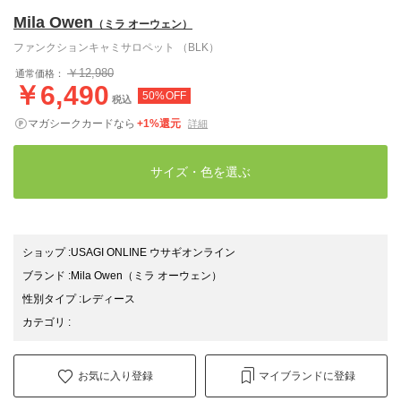
Mila Owen
（ミラ オーウェン）
ファンクションキャミサロペット （BLK）
￥12,980
通常価格：
￥6,490
50%OFF
税込
マガシークカードなら
+1%還元
詳細
サイズ・色を選ぶ
ショップ
:
USAGI ONLINE ウサギオンライン
ブランド
:
Mila Owen
（ミラ オーウェン）
性別タイプ
:
レディース
カテゴリ
:
お気に入り登録
マイブランドに登録