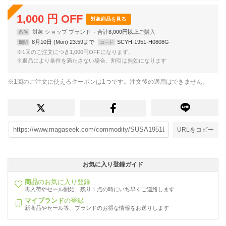
1,000
円
OFF
対象商品を見る
対象
ショップ
ブランド
合計
8,000円以上
条件
8月10日 (Mon) 23:59まで
SCYH-1951-H0808G
期間
コード
※1回のご注文につき1,000円OFFになります。
※返品により条件を満たさない場合、割引は無効になります
※1回のご注文に使えるクーポンは1つです。注文後の適用はできません。
URLをコピー
お気に入り登録ガイド
商品
のお気に入り登録
再入荷やセール開始、残り１点の時にいち早くご連絡します
マイブランド
の登録
新商品やセール等、ブランドのお得な情報をお送りします