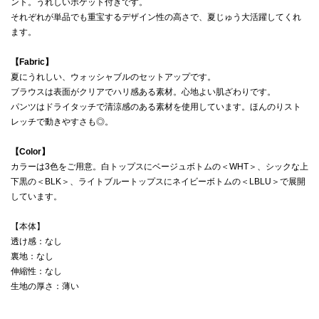
ント。うれしいポケット付きです。
それぞれが単品でも重宝するデザイン性の高さで、夏じゅう大活躍してくれ
ます。
【Fabric】
夏にうれしい、ウォッシャブルのセットアップです。
ブラウスは表面がクリアでハリ感ある素材。心地よい肌ざわりです。
パンツはドライタッチで清涼感のある素材を使用しています。ほんのりスト
レッチで動きやすさも◎。
【Color】
カラーは3色をご用意。白トップスにベージュボトムの＜WHT＞、シックな上
下黒の＜BLK＞、ライトブルートップスにネイビーボトムの＜LBLU＞で展開
しています。
【本体】
透け感：なし
裏地：なし
伸縮性：なし
生地の厚さ：薄い