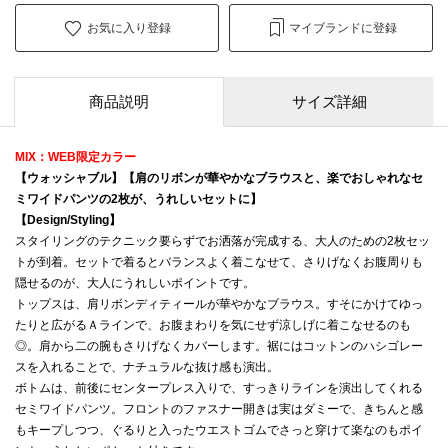
お気に入り登録
マイブランドに登録
商品説明
サイズ詳細
MIX：WEB限定カラー
【ウォッシャブル】【肩のリボンが華やかなブラウスと、楽でおしゃれなセ
ミワイドパンツの2枚が、うれしいセットに】
【Design/Styling】
スタイリングのテクニック要らずでお洒落が完成する、大人のための2枚セッ
トが到着。セットで着るとバランスよく着こなせて、さりげなくお腹周りも
隠せるのが、大人にうれしいポイントです。
トップスは、肩リボンディティールが華やかなブラウス。すそにかけてゆっ
たりと広がるＡラインで、お腹まわりを気にせず涼しげに着こなせるのも
◎。肩から二の腕もさりげなくカバーします。裾にはコットンのハシゴレー
スを入れることで、ナチュラルな抜け感も演出。
ボトムは、前後にセンタープレス入りで、すっきりラインを演出してくれる
セミワイドパンツ。フロントのファスナー開きは実はダミーで、きちんと感
もキープしつつ、ぐるりと入ったウエストゴムでさっと穿けて楽なのもポイ