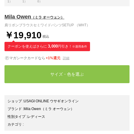
1）
1）
0）
Mila Owen
（ミラ オーウェン）
肩リボンブラウスセミワイドパンツSETUP （WHT）
￥19,910
税込
クーポンを使えばさらに
3,000
円引き！
※適用条件
マガシークカードなら
+1%還元
詳細
サイズ・色を選ぶ
ショップ
:
USAGI ONLINE ウサギオンライン
ブランド
:
Mila Owen
（ミラ オーウェン）
性別タイプ
:
レディース
カテゴリ
: