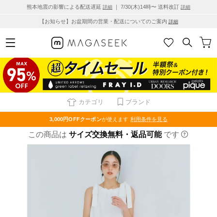
熊本地震の影響による配送遅延
｜ 7/30(木)14時〜 送料改訂
詳細
詳細
【お知らせ】お盆期間の営業・配送についてのご案内
詳細
カテゴリ
ブランド
3,000円OFF
クーポン
が使えます
利用条件を見る
この商品は
サイズ交換無料・返品可能
です