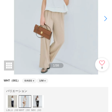
1
/
38
8
WHT（001）
0/ASS
○
1/M
○
バリエーション
LBLU（08
WHT（00
MIX（93