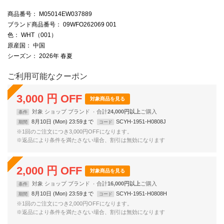
商品番号
： M05014EW037889
ブランド商品番号
： 09WFO262069 001
色
： WHT（001）
原産国
： 中国
シーズン
： 2026年 春夏
ご利用可能なクーポン
3,000
円
OFF
対象商品を見る
対象
ショップ
ブランド
合計
24,000円以上
条件
8月10日 (Mon) 23:59まで
SCYH-1951-H0808J
期間
コード
※1回のご注文につき3,000円OFFになります。
※返品により条件を満たさない場合、割引は無効になります
2,000
円
OFF
対象商品を見る
対象
ショップ
ブランド
合計
16,000円以上
条件
8月10日 (Mon) 23:59まで
SCYH-1951-H0808H
期間
コード
※1回のご注文につき2,000円OFFになります。
※返品により条件を満たさない場合、割引は無効になります