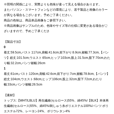
※照明の関係により、実際よりも色味が違って見える場合があります。
またパソコン・スマートフォンなどの環境により、若干製品と画像のカラー
が異なる場合もございます。予めご了承ください。
商品の色味は、商品単品画像をご参照下さい。
※商品画像はサンプルのため、色味やサイズ等の仕様に変更がある場合がご
ざいますので、予めご了承くださ
【製品寸法】
0
着丈:59.5cm,バスト:117cm,肩幅:41.6cm,前下がり:6.9cm,裾幅:77.3cm,【パン
ツ】総丈:101.5cm,ウエスト:65cm,ヒップ:103cm,股上:31.5cm,股下:70cm,わた
り幅:32.2cm,パンツ裾幅:26cm
1
着丈:61cm,バスト:120cm,肩幅:42.6cm,前下がり:7cm,裾幅:78.8cm,【パンツ】
総丈:104cm,ウエスト:68cm,ヒップ:106cm,股上:32cm,股下:72cm,わたり
幅:33cm,パンツ裾幅:26.5cm
【素材】
トップス:【WHT/LBLU】再生繊維(セルロース)55%、綿45%/【BLK】本体再
生繊維(セルロース)55%、綿45%/刺しゅう糸ポリエステル100%/パンツ:ポリ
エステル72%、レーヨン24%、ポリウレタン4%