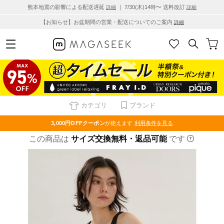
熊本地震の影響による配送遅延
｜ 7/30(木)14時〜 送料改訂
詳細
詳細
【お知らせ】お盆期間の営業・配送についてのご案内
詳細
カテゴリ
ブランド
3,000円OFF
クーポン
が使えます
利用条件を見る
この商品は
サイズ交換無料・返品可能
です