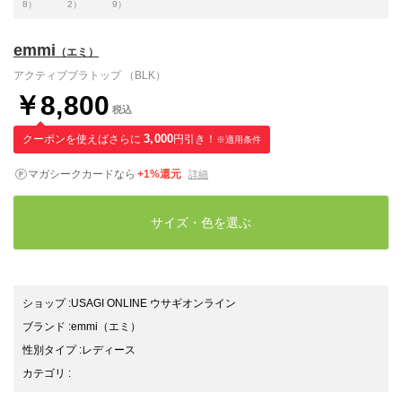
8）
2）
9）
emmi
（エミ）
アクティブブラトップ （BLK）
￥8,800
税込
クーポンを使えばさらに
3,000
円引き！
※適用条件
マガシークカードなら
+1%還元
詳細
サイズ・色を選ぶ
ショップ
:
USAGI ONLINE ウサギオンライン
ブランド
:
emmi
（エミ）
性別タイプ
:
レディース
カテゴリ
: