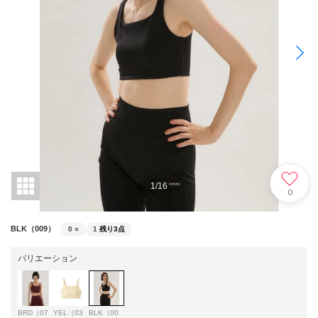
1
/
16
0
BLK（009）
0
○
1
残り3点
バリエーション
BRD（07
YEL（03
BLK（00