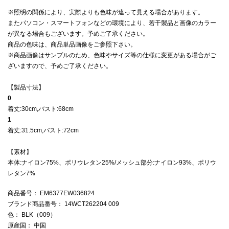
※照明の関係により、実際よりも色味が違って見える場合があります。
またパソコン・スマートフォンなどの環境により、若干製品と画像のカラー
が異なる場合もございます。予めご了承ください。
商品の色味は、商品単品画像をご参照下さい。
※商品画像はサンプルのため、色味やサイズ等の仕様に変更がある場合がご
ざいますので、予めご了承ください。
【製品寸法】
0
着丈:30cm,バスト:68cm
1
着丈:31.5cm,バスト:72cm
【素材】
本体:ナイロン75%、ポリウレタン25%/メッシュ部分:ナイロン93%、ポリウ
レタン7%
商品番号
： EM6377EW036824
ブランド商品番号
： 14WCT262204 009
色
： BLK（009）
原産国
： 中国