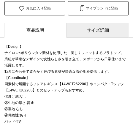
お気に入り登録
マイブランドに登録
商品説明
サイズ詳細
【Design】
ナイロン×ポリウレタン素材を使用した、美しくフィットするブラトップ。
肩紐が華奢なデザインで女性らしさを引き立て、スポーツから日常使いまで
活躍します。
動きに合わせて柔らかく伸びる素材が快適な着心地を提供します。
【Coordinate】
同素材で展開するフレアレギンス【14WCT262206】やコンパクトTシャツ
【14WCT262205】とのセットアップもおすすめ。
①透け感:なし
②生地の厚さ:普通
③裏地:なし
④伸縮性:あり
パッド付き