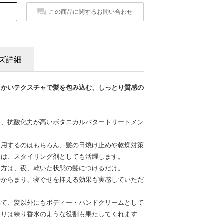
この商品に関するお問い合わせ
ズ詳細
らかいテクスチャで髪を包み込む、しっとり質感の
く、抗酸化力が高いボタニカルバタートリートメン
使用するのはもちろん、髪の日焼け止めや乾燥対策
らは、スタイリング剤としても活躍します。
い方は、夜、乾いた状態の髪につけるだけ。
やからまり、寝ぐせを抑える効果も実感していただ
いて、髪以外にもボディー・ハンドクリームとして
香りは練り香水のような役割も果たしてくれます