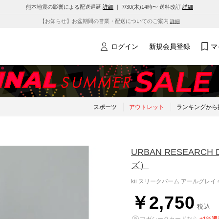
熊本地震の影響による配送遅延
詳細
｜ 7/30(木)14時〜 送料改訂
詳細
【お知らせ】お盆期間の営業・配送についてのご案内
詳細
ログイン
新規会員登録
マ
スポーツ
アウトレット
ランキングから
URBAN RESEARCH 
ズ）
kii スリークバーム アールグレ
￥2,750
税込
マガシークカードなら
+1%還