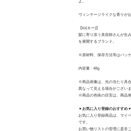
よ。
ヴィンテージライクな香りが
【kii(キー)】
髪に寄り添う美容師さんが生
を展開するブランド。
※原材料、保存方法等はパッ
内容量 : 48g
※商品画像は、光の当たり具
異なって見える場合がござい
※商品の色味の目安は、商品
▼お気に入り登録のおすすめ
お気に入り登録商品は、マイ
です。
お買い物リストの管理に是非