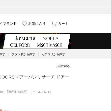
イブランド
お気に入り
カート
探す
ブランドから探す
カテゴリから探す
[ 前に戻る ]
DOORS
（アーバンリサーチ ドアー
イ 48g 【返品不可商品】（アールグレイ）
元
詳細