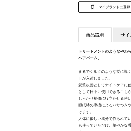
マイブランドに登録
商品説明
サイ
トリートメントのようなやわ
ヘアバーム。
まるでシルクのような髪に導
トが入荷しました。
髪質改善としてナイトケアに
として日中に使用できるこち
しっかり補修に役立たせる使
睡眠時の摩擦によるパサつき
けます。
人体に優しい成分で作られて
も使っていただけ、華やかな