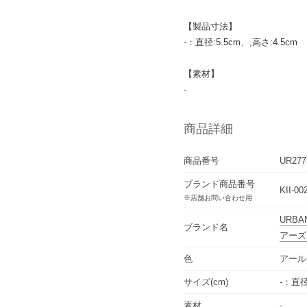
【製品寸法】
-：直径:5.5cm、,高さ:4.5cm
【素材】
-
商品詳細
商品番号
UR277
ブランド商品番号
KII-00
※店舗お問い合わせ用
URBA
ブランド名
アーズ
色
アール
サイズ(cm)
-：直径
素材
-