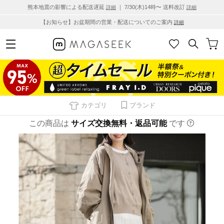
熊本地震の影響による配送遅延
｜ 7/30(木)14時〜 送料改訂
詳細
詳細
【お知らせ】お盆期間の営業・配送についてのご案内
詳細
カテゴリ
ブランド
この商品は
サイズ交換無料・返品可能
です