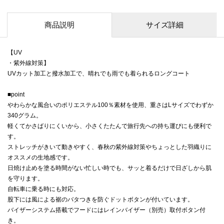
商品説明
サイズ詳細
【UV
・紫外線対策】
UVカット加工と撥水加工で、晴れでも雨でも着られるロングコート
■point
やわらかな風合いのポリエステル100％素材を使用、重さはLサイズでわずか
340グラム。
軽くてかさばりにくいから、小さくたたんで旅行先への持ち運びにも便利で
す。
ストレッチがきいて動きやすく、春秋の紫外線対策やちょっとした羽織りに
オススメの生地感です。
日焼け止めを塗る時間がない忙しい時でも、サッと着るだけで日ざしから肌
を守ります。
自転車に乗る時にも対応。
股下には風による裾のバタつきを防ぐドットボタンが付いています。
バイザーシステム搭載でフードにはレインバイザー（別売）取付ボタン付
き。