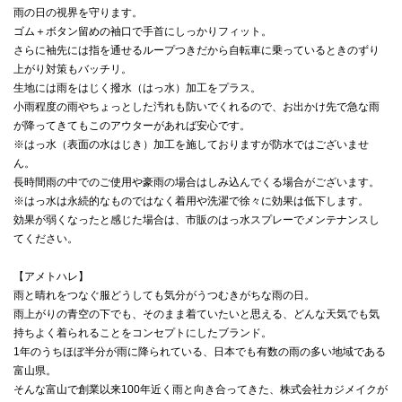
雨の日の視界を守ります。
ゴム＋ボタン留めの袖口で手首にしっかりフィット。
さらに袖先には指を通せるループつきだから自転車に乗っているときのずり
上がり対策もバッチリ。
生地には雨をはじく撥水（はっ水）加工をプラス。
小雨程度の雨やちょっとした汚れも防いでくれるので、お出かけ先で急な雨
が降ってきてもこのアウターがあれば安心です。
※はっ水（表面の水はじき）加工を施しておりますが防水ではございませ
ん。
長時間雨の中でのご使用や豪雨の場合はしみ込んでくる場合がございます。
※はっ水は永続的なものではなく着用や洗濯で徐々に効果は低下します。
効果が弱くなったと感じた場合は、市販のはっ水スプレーでメンテナンスし
てください。
【アメトハレ】
雨と晴れをつなぐ服どうしても気分がうつむきがちな雨の日。
雨上がりの青空の下でも、そのまま着ていたいと思える、どんな天気でも気
持ちよく着られることをコンセプトにしたブランド。
1年のうちほぼ半分が雨に降られている、日本でも有数の雨の多い地域である
富山県。
そんな富山で創業以来100年近く雨と向き合ってきた、株式会社カジメイクが