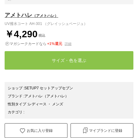
アメトハレ
（アメトハレ）
UV撥水コート AH-301 （グレイッシュベージュ）
￥4,290
税込
マガシークカードなら
+1%還元
詳細
サイズ・色を選ぶ
ショップ
:
SETUP7 セットアップセブン
ブランド
:
アメトハレ
（アメトハレ）
性別タイプ
:
レディース
・
メンズ
カテゴリ
:
お気に入り登録
マイブランドに登録