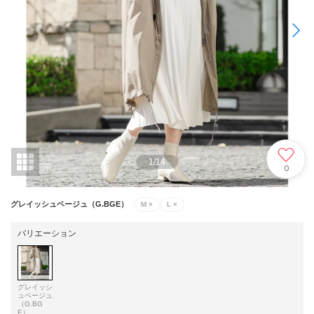
1
/
14
0
グレイッシュベージュ（G.BGE）
M
×
L
×
バリエーション
グレイッシ
ュベージュ
（G.BG
E）