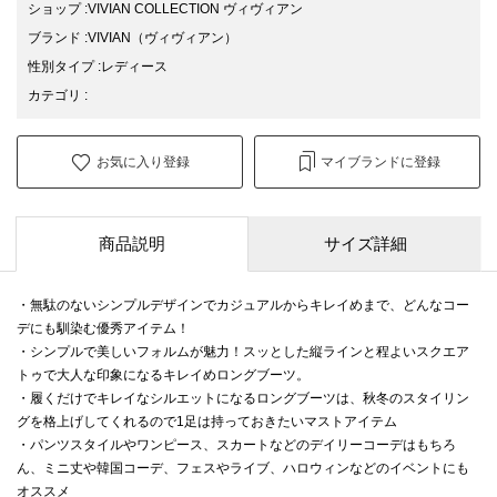
ショップ
:
VIVIAN COLLECTION ヴィヴィアン
ブランド
:
VIVIAN
（ヴィヴィアン）
性別タイプ
:
レディース
カテゴリ
:
お気に入り登録
マイブランドに登録
商品説明
サイズ詳細
・無駄のないシンプルデザインでカジュアルからキレイめまで、どんなコー
デにも馴染む優秀アイテム！
・シンプルで美しいフォルムが魅力！スッとした縦ラインと程よいスクエア
トゥで大人な印象になるキレイめロングブーツ。
・履くだけでキレイなシルエットになるロングブーツは、秋冬のスタイリン
グを格上げしてくれるので1足は持っておきたいマストアイテム
・パンツスタイルやワンピース、スカートなどのデイリーコーデはもちろ
ん、ミニ丈や韓国コーデ、フェスやライブ、ハロウィンなどのイベントにも
オススメ