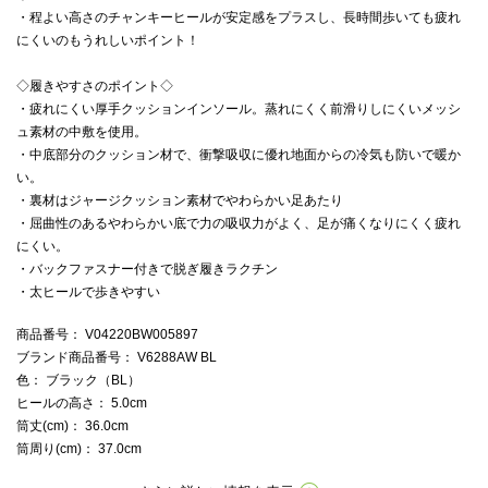
・程よい高さのチャンキーヒールが安定感をプラスし、長時間歩いても疲れ
にくいのもうれしいポイント！
◇履きやすさのポイント◇
・疲れにくい厚手クッションインソール。蒸れにくく前滑りしにくいメッシ
ュ素材の中敷を使用。
・中底部分のクッション材で、衝撃吸収に優れ地面からの冷気も防いで暖か
い。
・裏材はジャージクッション素材でやわらかい足あたり
・屈曲性のあるやわらかい底で力の吸収力がよく、足が痛くなりにくく疲れ
にくい。
・バックファスナー付きで脱ぎ履きラクチン
・太ヒールで歩きやすい
商品番号
： V04220BW005897
ブランド商品番号
： V6288AW BL
色
： ブラック（BL）
ヒールの高さ
： 5.0cm
筒丈(cm)
： 36.0cm
筒周り(cm)
： 37.0cm