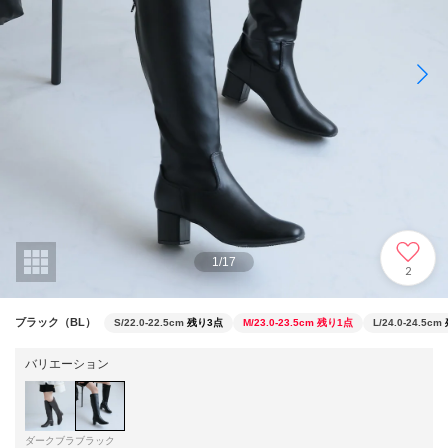
1
/
17
2
ブラック（BL）
S/22.0-22.5cm
残り3点
M/23.0-23.5cm
残り1点
L/24.0-24.5cm
バリエーション
ダークブラ
ブラック