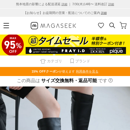
熊本地震の影響による配送遅延
｜ 7/30(木)14時〜 送料改訂
詳細
詳細
【お知らせ】お盆期間の営業・配送についてのご案内
詳細
カテゴリ
ブランド
15% OFF
クーポン
が使えます
利用条件を見る
この商品は
サイズ交換無料・返品可能
です