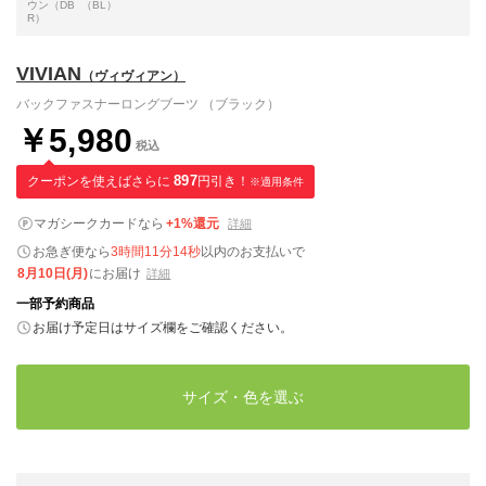
ウン（DB
（BL）
R）
VIVIAN
（ヴィヴィアン）
バックファスナーロングブーツ （ブラック）
￥5,980
税込
クーポンを使えばさらに
897
円引き！
※適用条件
マガシークカードなら
+1%還元
詳細
お急ぎ便なら
3時間11分12秒
以内
のお支払いで
8月10日(月)
にお届け
詳細
一部予約商品
お届け予定日はサイズ欄をご確認ください。
サイズ・色を選ぶ