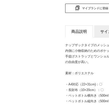
マイブランドに登録
商品説明
サイ
ナップザックタイプのメッシ
内側に小物収納のためのポケ
手提げストラップとワンショ
の自由度が高い。
素材：ポリエステル
・A4対応（22×31cm)：〇
・長財布（10×20cm）：〇
・ペットボトル横向き（500m
・ペットボトル縦向き（500m