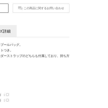
この商品に関するお問い合わせ
ズ詳細
ュプールバッグ。
ットつき。
ルダーストラップのどちらも付属しており、持ち方
l）：〇
l）：〇