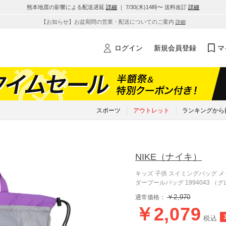
熊本地震の影響による配送遅延
詳細
｜ 7/30(木)14時〜 送料改訂
詳細
【お知らせ】お盆期間の営業・配送についてのご案内
詳細
ログイン
新規会員登録
マ
スポーツ
アウトレット
ランキングから
NIKE
（ナイキ）
キッズ 子供 スイミングバッグ 
ダープールバッグ 1994043 （
￥2,970
通常価格：
￥2,079
税込