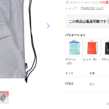
マガシークカードなら
+1%還
ショップ：
TSURUYA ツルヤ
この商品は
返品可能
です
バリエーション
グリーン
レッド（5）
ブラッ
（27）
サイズ
在庫
FREE
なし