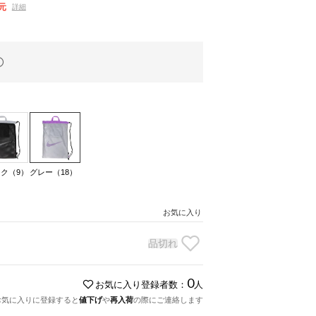
元
詳細
ク（9）
グレー（18）
お気に入り
品切れ
0
お気に入り登録者数：
人
お気に入りに登録すると
値下げ
や
再入荷
の際にご連絡します