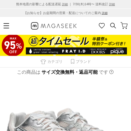
熊本地震の影響による配送遅延
｜ 7/30(木)14時〜 送料改訂
詳細
詳細
【お知らせ】お盆期間の営業・配送についてのご案内
詳細
カテゴリ
ブランド
この商品は
サイズ交換無料・返品可能
です