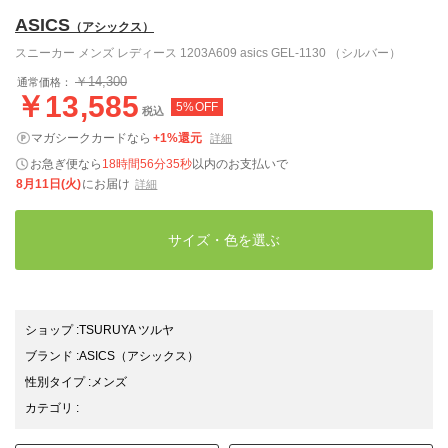
ASICS
（アシックス）
スニーカー メンズ レディース 1203A609 asics GEL-1130 （シルバー）
￥14,300
通常価格：
￥13,585
5%OFF
税込
マガシークカードなら
+1%還元
詳細
お急ぎ便なら
18時間56分34秒
以内
のお支払いで
8月11日(火)
にお届け
詳細
サイズ・色を選ぶ
ショップ
:
TSURUYA ツルヤ
ブランド
:
ASICS
（アシックス）
性別タイプ
:
メンズ
カテゴリ
: