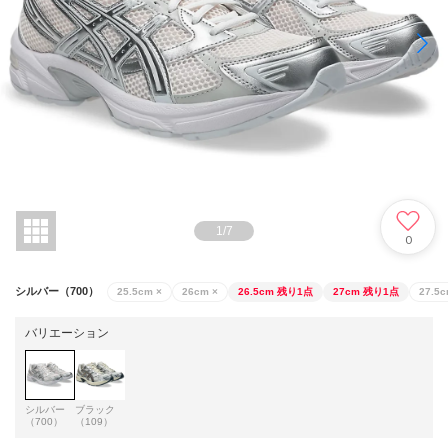
1
/
7
0
シルバー（700）
25.5cm
×
26cm
×
26.5cm
残り1点
27cm
残り1点
27.5
バリエーション
シルバー
ブラック
（700）
（109）