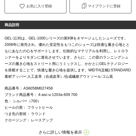
お気に入り登録
マイブランドに登録
商品説明
GEL-1130は、GEL-1000シリーズの第9弾をオマージュしたシューズです。
2008年に発売され、優れた安定性をもつこのシューズは快適な履き心地とと
もにあなたの心をサポートします。伝統的なマテリアルを利用し、レトロラ
ンナーをよりモダンに進化させています。さらに、この昔のランニングシュ
ーズの履き心地をストリート用にリミックスし、かかとにGELテクノロジー
を搭載することで、快適な履き心地を提供します。WIDTH(足幅):STANDARD
素材アッパー:人工皮革（合成皮革）/合成繊維アウトソール:ゴム底
商品番号
： AS605BM027458
ブランド商品番号
： 4-asc-u-1203a-609 700
色
： シルバー（700）
ヒールの形
： フラットヒール
つま先の形状
： ラウンド
クロージング
： レースアップ
さらに詳しい情報を表示