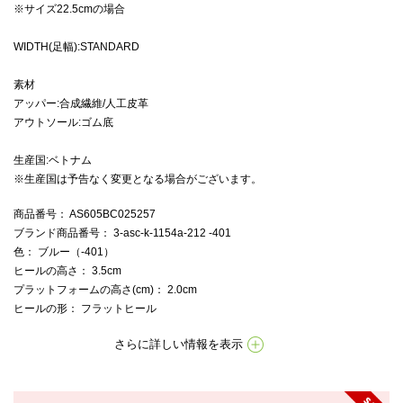
※サイズ22.5cmの場合
WIDTH(足幅):STANDARD
素材
アッパー:合成繊維/人工皮革
アウトソール:ゴム底
生産国:ベトナム
※生産国は予告なく変更となる場合がございます。
商品番号
： AS605BC025257
ブランド商品番号
： 3-asc-k-1154a-212 -401
色
： ブルー（-401）
ヒールの高さ
： 3.5cm
プラットフォームの高さ(cm)
： 2.0cm
ヒールの形
： フラットヒール
さらに詳しい情報を表示