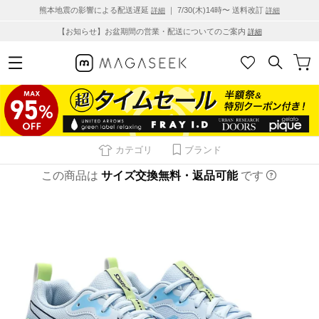
熊本地震の影響による配送遅延
｜ 7/30(木)14時〜 送料改訂
詳細
詳細
【お知らせ】お盆期間の営業・配送についてのご案内
詳細
カテゴリ
ブランド
この商品は
サイズ交換無料・返品可能
です