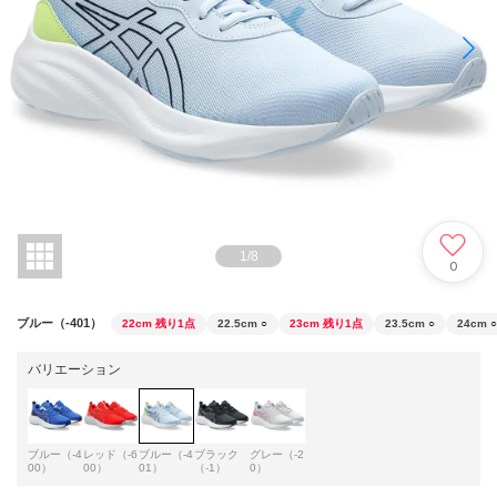
1
/
8
0
ブルー（-401）
22cm
残り1点
22.5cm
○
23cm
残り1点
23.5cm
○
24cm
○
バリエーション
ブルー（-4
レッド（-6
ブルー（-4
ブラック
グレー（-2
00）
00）
01）
（-1）
0）