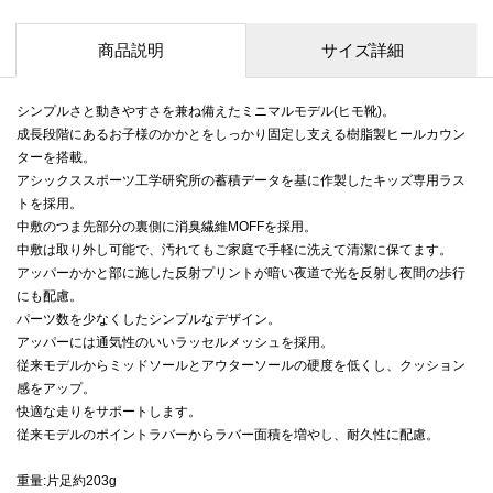
商品説明
サイズ詳細
シンプルさと動きやすさを兼ね備えたミニマルモデル(ヒモ靴)。
成長段階にあるお子様のかかとをしっかり固定し支える樹脂製ヒールカウン
ターを搭載。
アシックススポーツ工学研究所の蓄積データを基に作製したキッズ専用ラス
トを採用。
中敷のつま先部分の裏側に消臭繊維MOFFを採用。
中敷は取り外し可能で、汚れてもご家庭で手軽に洗えて清潔に保てます。
アッパーかかと部に施した反射プリントが暗い夜道で光を反射し夜間の歩行
にも配慮。
パーツ数を少なくしたシンプルなデザイン。
アッパーには通気性のいいラッセルメッシュを採用。
従来モデルからミッドソールとアウターソールの硬度を低くし、クッション
感をアップ。
快適な走りをサポートします。
従来モデルのポイントラバーからラバー面積を増やし、耐久性に配慮。
重量:片足約203g