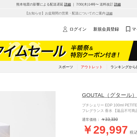
熊本地震の影響による配送遅延
詳細
｜ 7/30(木)14時〜 送料改訂
詳細
【お知らせ】お盆期間の営業・配送についてのご案内
詳細
ログイン
新規会員登録
マ
スポーツ
アウトレット
ランキングから
GOUTAL
（グタール
プチシェリー EDP 100ml PET
フレグランス 香水 【返品不可商
￥33,330
通常価格：
￥29,997
税