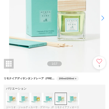
1
/
17
1
リモナイアディサンタンドレーア（FRE003）
200ml/200ml
○
バリエーション
ジーリオ・
ジャルディ
カーサ・デ
マーレ（F
リモナイア
フィオーリ