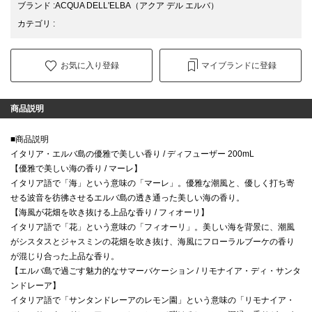
ブランド
:
ACQUA DELL'ELBA
（アクア デル エルバ）
カテゴリ
:
お気に入り登録
マイブランドに登録
商品説明
■商品説明
イタリア・エルバ島の優雅で美しい香り / ディフューザー 200mL
【優雅で美しい海の香り / マーレ】
イタリア語で「海」という意味の「マーレ」。優雅な潮風と、優しく打ち寄
せる波音を彷彿させるエルバ島の透き通った美しい海の香り。
【海風が花畑を吹き抜ける上品な香り / フィオーリ】
イタリア語で「花」という意味の「フィオーリ」。美しい海を背景に、潮風
がシスタスとジャスミンの花畑を吹き抜け、海風にフローラルブーケの香り
が混じり合った上品な香り。
【エルバ島で過ごす魅力的なサマーバケーション / リモナイア・ディ・サンタ
ンドレーア】
イタリア語で「サンタンドレーアのレモン園」という意味の「リモナイア・