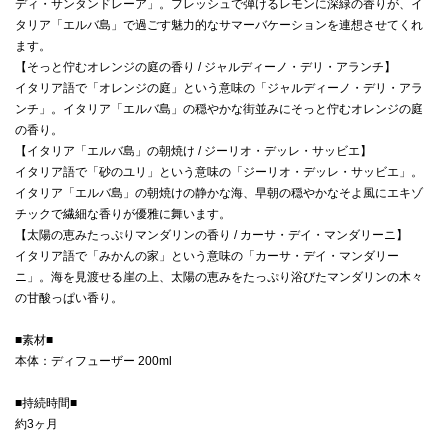
ディ・サンタンドレーア」。フレッシュで弾けるレモンに深緑の香りが、イ
タリア「エルバ島」で過ごす魅力的なサマーバケーションを連想させてくれ
ます。
【そっと佇むオレンジの庭の香り / ジャルディーノ・デリ・アランチ】
イタリア語で「オレンジの庭」という意味の「ジャルディーノ・デリ・アラ
ンチ」。イタリア「エルバ島」の穏やかな街並みにそっと佇むオレンジの庭
の香り。
【イタリア「エルバ島」の朝焼け / ジーリオ・デッレ・サッビエ】
イタリア語で「砂のユリ」という意味の「ジーリオ・デッレ・サッビエ」。
イタリア「エルバ島」の朝焼けの静かな海、早朝の穏やかなそよ風にエキゾ
チックで繊細な香りが優雅に舞います。
【太陽の恵みたっぷりマンダリンの香り / カーサ・デイ・マンダリーニ】
イタリア語で「みかんの家」という意味の「カーサ・デイ・マンダリー
ニ」。海を見渡せる崖の上、太陽の恵みをたっぷり浴びたマンダリンの木々
の甘酸っぱい香り。
■素材■
本体：ディフューザー 200ml
■持続時間■
約3ヶ月