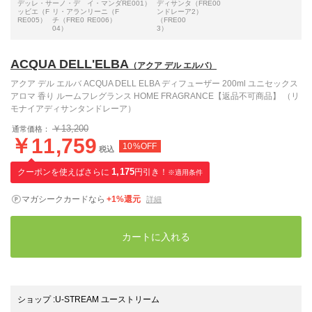
デッレ・サ
ーノ・デ
イ・マンダ
RE001）
ディサンタ
（FRE00
ッビエ（F
リ・アラン
リーニ（F
ンドレーア
2）
RE005）
チ（FRE0
RE006）
（FRE00
04）
3）
ACQUA DELL'ELBA
（アクア デル エルバ）
アクア デル エルバ ACQUA DELL ELBA ディフューザー 200ml ユニセックス
アロマ 香り ルームフレグランス HOME FRAGRANCE【返品不可商品】 （リ
モナイアディサンタンドレーア）
￥13,200
通常価格：
￥11,759
10%OFF
税込
クーポンを使えばさらに
1,175
円引き！
※適用条件
マガシークカードなら
+1%還元
詳細
カートに入れる
ショップ
:
U-STREAM ユーストリーム