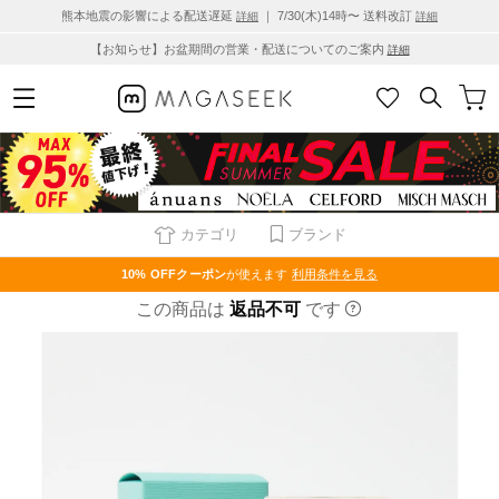
熊本地震の影響による配送遅延
｜ 7/30(木)14時〜 送料改訂
詳細
詳細
【お知らせ】お盆期間の営業・配送についてのご案内
詳細
カテゴリ
ブランド
10% OFF
クーポン
が使えます
利用条件を見る
この商品は
返品不可
です