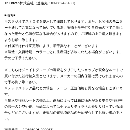
Tri Driven株式会社（連絡先：03-6824-6430）
■備考■
※スタジオでストロボを使用して撮影しております。また、お客様のモニタ
ーを通してご覧になって頂いている為、実物を蛍光灯や自然光の下でご覧に
なった場合と色味が異なる場合がありますので、ご理解の上ご購入頂きます
ようお願い致します。
※付属品は仕様変更等により、若干異なることがございます。
※製造・入荷時期、カラーごとに生産国が多岐にわたる場合がございます。
予めご了承ください。
※こちらはジェイドグループの審査をクリアしたショップが安全なルートで
買い付けた並行輸入品となります。メーカーの国内保証は受けられませんの
で予め御了承下さい。
※デッドストック品などの場合、メーカー正規価格と異なる場合もございま
す。
※輸入や検品ルートの都合上、商品によっては箱に痛みがある場合や検品中
の若干のシワや傷、商品によってはセキュリティラベルを切り取っている場
合などがございますが、正規品の確認済商品のため安心してお買い求め下さ
い。
商品番号
： AC6859DU000055