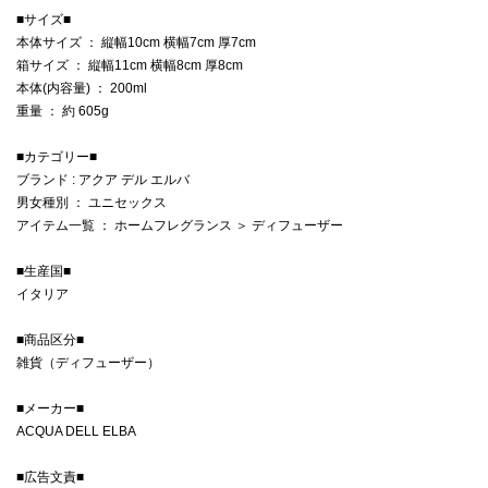
■サイズ■
本体サイズ ： 縦幅10cm 横幅7cm 厚7cm
箱サイズ ： 縦幅11cm 横幅8cm 厚8cm
本体(内容量) ： 200ml
重量 ： 約 605g
■カテゴリー■
ブランド : アクア デル エルバ
男女種別 ： ユニセックス
アイテム一覧 ： ホームフレグランス ＞ ディフューザー
■生産国■
イタリア
■商品区分■
雑貨（ディフューザー）
■メーカー■
ACQUA DELL ELBA
■広告文責■