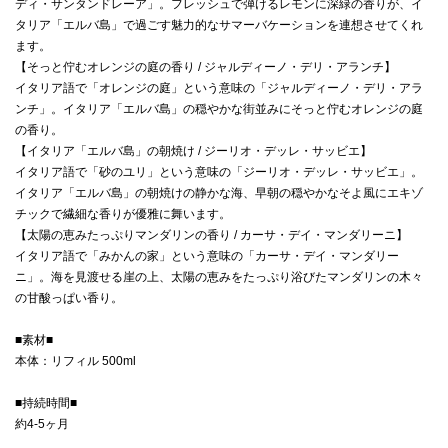
ディ・サンタンドレーア」。フレッシュで弾けるレモンに深緑の香りが、イ
タリア「エルバ島」で過ごす魅力的なサマーバケーションを連想させてくれ
ます。
【そっと佇むオレンジの庭の香り / ジャルディーノ・デリ・アランチ】
イタリア語で「オレンジの庭」という意味の「ジャルディーノ・デリ・アラ
ンチ」。イタリア「エルバ島」の穏やかな街並みにそっと佇むオレンジの庭
の香り。
【イタリア「エルバ島」の朝焼け / ジーリオ・デッレ・サッビエ】
イタリア語で「砂のユリ」という意味の「ジーリオ・デッレ・サッビエ」。
イタリア「エルバ島」の朝焼けの静かな海、早朝の穏やかなそよ風にエキゾ
チックで繊細な香りが優雅に舞います。
【太陽の恵みたっぷりマンダリンの香り / カーサ・デイ・マンダリーニ】
イタリア語で「みかんの家」という意味の「カーサ・デイ・マンダリー
ニ」。海を見渡せる崖の上、太陽の恵みをたっぷり浴びたマンダリンの木々
の甘酸っぱい香り。
■素材■
本体：リフィル 500ml
■持続時間■
約4-5ヶ月