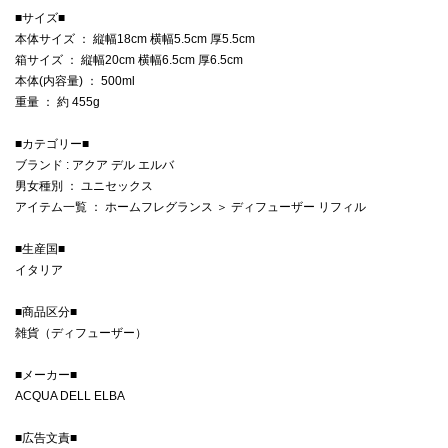
■サイズ■
本体サイズ ： 縦幅18cm 横幅5.5cm 厚5.5cm
箱サイズ ： 縦幅20cm 横幅6.5cm 厚6.5cm
本体(内容量) ： 500ml
重量 ： 約 455g
■カテゴリー■
ブランド : アクア デル エルバ
男女種別 ： ユニセックス
アイテム一覧 ： ホームフレグランス ＞ ディフューザー リフィル
■生産国■
イタリア
■商品区分■
雑貨（ディフューザー）
■メーカー■
ACQUA DELL ELBA
■広告文責■