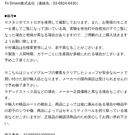
Tri Driven株式会社（連絡先：03-6824-6430）
■備考■
※スタジオでストロボを使用して撮影しております。また、お客様のモニタ
ーを通してご覧になって頂いている為、実物を蛍光灯や自然光の下でご覧に
なった場合と色味が異なる場合がありますので、ご理解の上ご購入頂きます
ようお願い致します。
※付属品は仕様変更等により、若干異なることがございます。
※製造・入荷時期、カラーごとに生産国が多岐にわたる場合がございます。
予めご了承ください。
※こちらはジェイドグループの審査をクリアしたショップが安全なルートで
買い付けた並行輸入品となります。メーカーの国内保証は受けられませんの
で予め御了承下さい。
※デッドストック品などの場合、メーカー正規価格と異なる場合もございま
す。
※輸入や検品ルートの都合上、商品によっては箱に痛みがある場合や検品中
の若干のシワや傷、商品によってはセキュリティラベルを切り取っている場
合などがございますが、正規品の確認済商品のため安心してお買い求め下さ
い。
商品番号
： AC6859DU000049