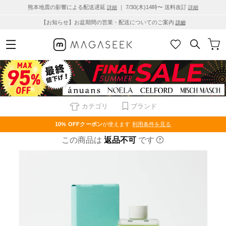
熊本地震の影響による配送遅延
｜ 7/30(木)14時〜 送料改訂
詳細
詳細
【お知らせ】お盆期間の営業・配送についてのご案内
詳細
カテゴリ
ブランド
10% OFF
クーポン
が使えます
利用条件を見る
この商品は
返品不可
です