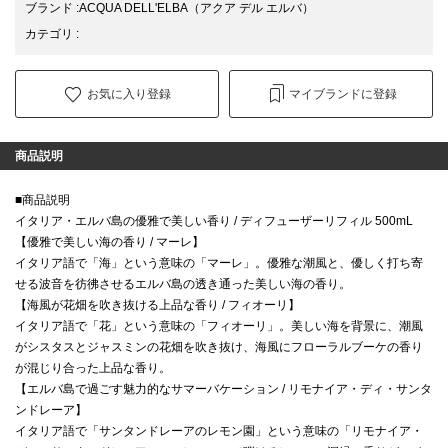
ブランド
:
ACQUA DELL'ELBA
（アクア デル エルバ）
カテゴリ
:
お気に入り登録
マイブランドに登録
商品説明
■商品説明
イタリア・エルバ島の優雅で美しい香り / ディフューザーリフィル 500mL
【優雅で美しい海の香り / マーレ】
イタリア語で「海」という意味の「マーレ」。優雅な潮風と、優しく打ち寄
せる波音を彷彿させるエルバ島の透き通った美しい海の香り。
【海風が花畑を吹き抜ける上品な香り / フィオーリ】
イタリア語で「花」という意味の「フィオーリ」。美しい海を背景に、潮風
がシスタスとジャスミンの花畑を吹き抜け、海風にフローラルブーケの香り
が混じり合った上品な香り。
【エルバ島で過ごす魅力的なサマーバケーション / リモナイア・ディ・サンタ
ンドレーア】
イタリア語で「サンタンドレーアのレモン園」という意味の「リモナイア・