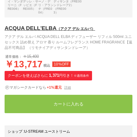
イ・マンダ
デッレ・サ
ーノ・デ
ディサンタ
（FRE00
リーニ（F
ッビエ（F
リ・アラン
ンドレーア
2）
RE006）
RE005）
チ（FRE0
（FRE00
04）
3）
ACQUA DELL'ELBA
（アクア デル エルバ）
アクア デル エルバ ACQUA DELL ELBA ディフューザー リフィル 500ml ユニ
セックス 詰め替え アロマ 香り ルームフレグランス HOME FRAGRANCE【返
品不可商品】 （リモナイアディサンタンドレーア）
￥15,400
通常価格：
￥13,717
10%OFF
税込
クーポンを使えばさらに
1,371
円引き！
※適用条件
マガシークカードなら
+1%還元
詳細
カートに入れる
ショップ
:
U-STREAM ユーストリーム