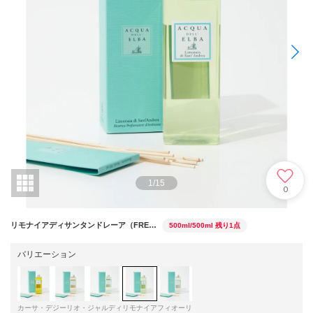
1
/
15
0
リモナイアディサンタンドレーア（FRE003）
500ml/500ml
残り1点
バリエーション
カーサ・デ
ジーリオ・
ジャルディ
リモナイア
フィオーリ