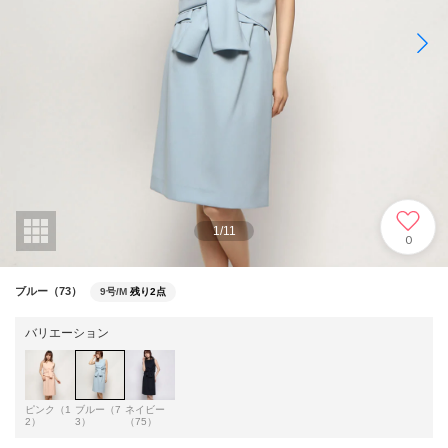
1
/
11
0
ブルー（73）
9号/M
残り2点
バリエーション
ピンク（1
ブルー（7
ネイビー
2）
3）
（75）