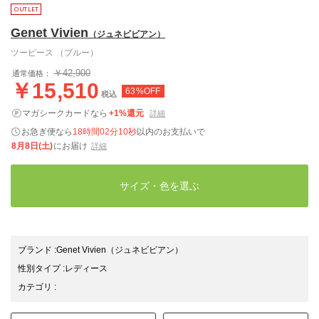
Genet Vivien
（ジュネビビアン）
ツーピース （ブルー）
￥42,900
通常価格：
￥15,510
63%OFF
税込
マガシークカードなら
+1%還元
詳細
お急ぎ便なら
18時間02分09秒
以内
のお支払いで
8月8日(土)
にお届け
詳細
サイズ・色を選ぶ
ブランド
:
Genet Vivien
（ジュネビビアン）
性別タイプ
:
レディース
カテゴリ
: