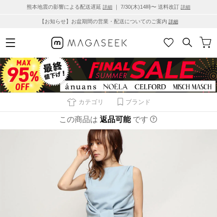
熊本地震の影響による配送遅延
｜ 7/30(木)14時〜 送料改訂
詳細
詳細
【お知らせ】お盆期間の営業・配送についてのご案内
詳細
カテゴリ
ブランド
この商品は
返品可能
です