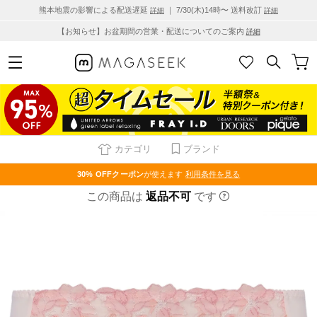
熊本地震の影響による配送遅延
｜ 7/30(木)14時〜 送料改訂
詳細
詳細
【お知らせ】お盆期間の営業・配送についてのご案内
詳細
カテゴリ
ブランド
30% OFF
クーポン
が使えます
利用条件を見る
この商品は
返品不可
です