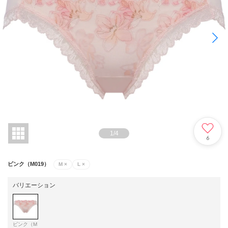
1
/
4
6
ピンク（M019）
M
×
L
×
バリエーション
ピンク（M