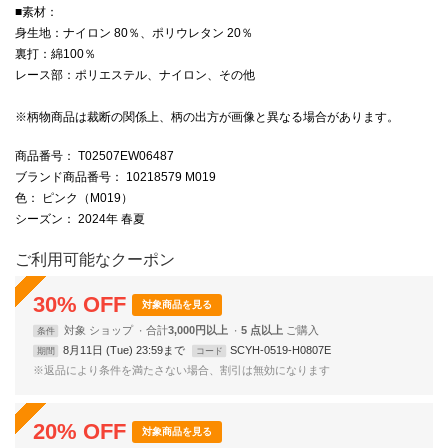
■素材：
身生地：ナイロン 80％、ポリウレタン 20％
裏打：綿100％
レース部：ポリエステル、ナイロン、その他
※柄物商品は裁断の関係上、柄の出方が画像と異なる場合があります。
商品番号
： T02507EW06487
ブランド商品番号
： 10218579 M019
色
： ピンク（M019）
シーズン
： 2024年 春夏
ご利用可能なクーポン
30
%
OFF
対象商品を見る
対象
ショップ
合計
3,000円以上
5 点以上
条件
8月11日 (Tue) 23:59まで
SCYH-0519-H0807E
期間
コード
※返品により条件を満たさない場合、割引は無効になります
20
%
OFF
対象商品を見る