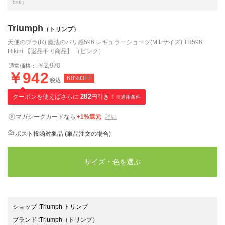
019）
Triumph
（トリンプ）
天使のブラ(R) 魔法のハリ感596 レギュラーショーツ(M.Lサイズ) TR596
Hikini 【返品不可商品】 （ピンク）
￥2,970
通常価格：
￥942
68%OFF
税込
クーポンを使えばさらに
282
円引き！
※適用条件
マガシークカードなら
+1%還元
詳細
ポスト投函対象品 (単品注文の場合)
サイズ・色を選ぶ
ショップ
:
Triumph トリンプ
ブランド
:
Triumph
（トリンプ）