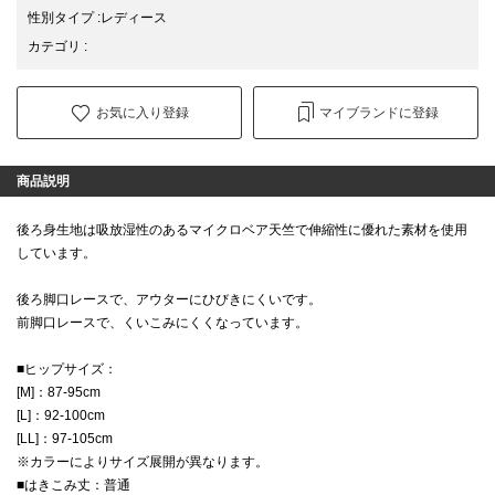
性別タイプ
:
レディース
カテゴリ
:
お気に入り登録
マイブランドに登録
商品説明
後ろ身生地は吸放湿性のあるマイクロベア天竺で伸縮性に優れた素材を使用
しています。
後ろ脚口レースで、アウターにひびきにくいです。
前脚口レースで、くいこみにくくなっています。
■ヒップサイズ：
[M]：87-95cm
[L]：92-100cm
[LL]：97-105cm
※カラーによりサイズ展開が異なります。
■はきこみ丈：普通