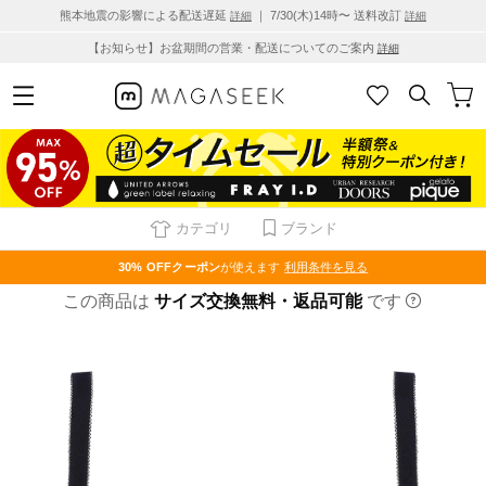
熊本地震の影響による配送遅延
｜ 7/30(木)14時〜 送料改訂
詳細
詳細
【お知らせ】お盆期間の営業・配送についてのご案内
詳細
カテゴリ
ブランド
30% OFF
クーポン
が使えます
利用条件を見る
この商品は
サイズ交換無料・返品可能
です