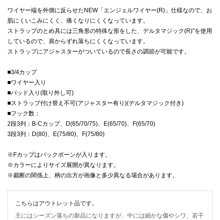
ワイヤー端を外側に反らせたNEW「エンジェルワイヤー(R)」仕様なので、お
肌にくいこみにくく、痛くなりにくくなっています。
ストラップのとめ具には三角形の特殊な形をした、デルタマジック(R)"を使用
しているので、肩からずれ落ちにくくなっています。
ストラップにアジャスターがついているので長さの調節が可能です。
■3/4カップ
■ワイヤー入り
■パッド入り(取り外し可)
■ストラップ付け替え不可(アジャスター有り)(デルタマジック付き)
■フック数：
2段3列：B-Cカップ、D(65/70/75)、E(65/70)、F(65/70)
3段3列：D(80)、E(75/80)、F(75/80)
※Fカップはバックボーンが入ります。
※カラーによりサイズ展開が異なります。
※裁断の関係上、柄の出方が画像と多少異なる場合があります。
こちらはアウトレット品です。
主にはシーズン落ちの新品になりますが、中には細かな傷やシワ、若干