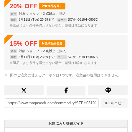
20
%
OFF
対象商品を見る
対象
ショップ
3 点以上
条件
8月11日 (Tue) 23:59まで
SCYH-0519-H0807C
期間
コード
※返品により条件を満たさない場合、割引は無効になります
15
%
OFF
対象商品を見る
対象
ショップ
2 点以上
条件
8月11日 (Tue) 23:59まで
SCYH-0519-H0807B
期間
コード
※返品により条件を満たさない場合、割引は無効になります
※1回のご注文に使えるクーポンは1つです。注文後の適用はできません。
URLをコピー
お気に入り登録ガイド