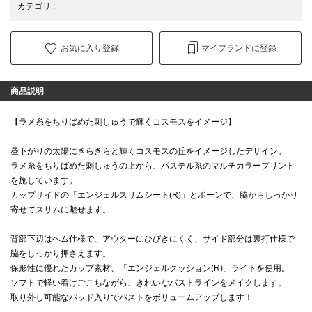
カテゴリ
:
お気に入り登録
マイブランドに登録
商品説明
【ラメ糸をちりばめた刺しゅうで輝くコスモスをイメージ】
昼下がりの太陽にきらきらと輝くコスモスの丘をイメージしたデザイン。
ラメ糸をちりばめた刺しゅうの上から、パステル系のマルチカラープリント
を施しています。
カップサイドの「エンジェルスリムシート(R)」とボーンで、脇からしっかり
寄せてスリムに魅せます。
背部下辺はヘム仕様で、アウターにひびきにくく、サイド部分は裏打仕様で
脇をしっかり押さえます。
保形性に優れたカップ素材、「エンジェルクッション(R)」ライトを使用。
ソフトで軽い着けごこちながら、きれいなバストラインをメイクします。
取り外し可能なパッド入りでバストをボリュームアップします！