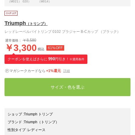
（M021）
020）
（M014）
Triumph
（トリンプ）
レッドレーベルバイトリンプ 0102 ブラジャー B-Cカップ （ブラック）
￥8,580
通常価格：
￥3,300
61%OFF
税込
クーポンを使えばさらに
990
円引き！
※適用条件
マガシークカードなら
+1%還元
詳細
サイズ・色を選ぶ
ショップ
:
Triumph トリンプ
ブランド
:
Triumph
（トリンプ）
性別タイプ
:
レディース