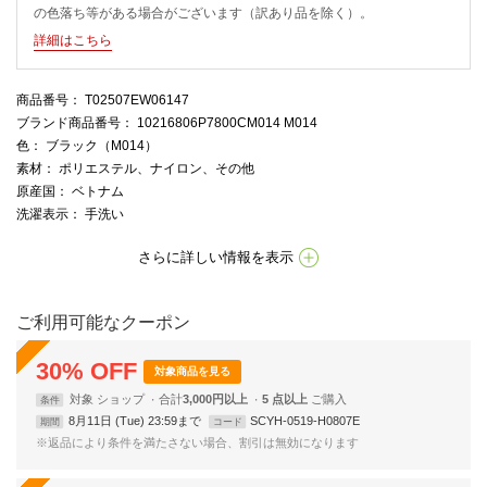
の色落ち等がある場合がございます（訳あり品を除く）。
詳細はこちら
商品番号
： T02507EW06147
ブランド商品番号
： 10216806P7800CM014 M014
色
： ブラック（M014）
素材
： ポリエステル、ナイロン、その他
原産国
： ベトナム
洗濯表示
： 手洗い
さらに詳しい情報を表示
ご利用可能なクーポン
30
%
OFF
対象商品を見る
対象
ショップ
合計
3,000円以上
5 点以上
条件
8月11日 (Tue) 23:59まで
SCYH-0519-H0807E
期間
コード
※返品により条件を満たさない場合、割引は無効になります