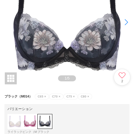
1
/
5
2
ブラック（M014）
C65
×
C70
×
C75
×
C80
×
バリエーション
ライラック
ピンク（M
ブラック