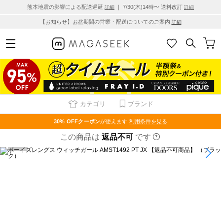
熊本地震の影響による配送遅延
｜ 7/30(木)14時〜 送料改訂
詳細
詳細
【お知らせ】お盆期間の営業・配送についてのご案内
詳細
カテゴリ
ブランド
30% OFF
クーポン
が使えます
利用条件を見る
この商品は
返品不可
です
1
/
5