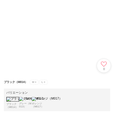
0
ブラック（M014）
M
×
L
×
バリエーション
グレー（M
オレンジ
ブラック
013）
（M017）
（M014）