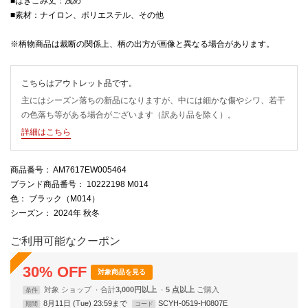
■はきこみ丈：浅め
■素材：ナイロン、ポリエステル、その他
※柄物商品は裁断の関係上、柄の出方が画像と異なる場合があります。
こちらはアウトレット品です。
主にはシーズン落ちの新品になりますが、中には細かな傷やシワ、若干
の色落ち等がある場合がございます（訳あり品を除く）。
詳細はこちら
商品番号
： AM7617EW005464
ブランド商品番号
： 10222198 M014
色
： ブラック（M014）
シーズン
： 2024年 秋冬
ご利用可能なクーポン
30
%
OFF
対象商品を見る
対象
ショップ
合計
3,000円以上
5 点以上
条件
8月11日 (Tue) 23:59まで
SCYH-0519-H0807E
期間
コード