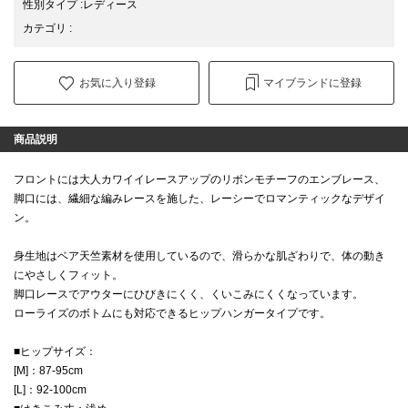
性別タイプ
:
レディース
カテゴリ
:
お気に入り登録
マイブランドに登録
商品説明
フロントには大人カワイイレースアップのリボンモチーフのエンブレース、
脚口には、繊細な編みレースを施した、レーシーでロマンティックなデザイ
ン。
身生地はベア天竺素材を使用しているので、滑らかな肌ざわりで、体の動き
にやさしくフィット。
脚口レースでアウターにひびきにくく、くいこみにくくなっています。
ローライズのボトムにも対応できるヒップハンガータイプです。
■ヒップサイズ：
[M]：87-95cm
[L]：92-100cm