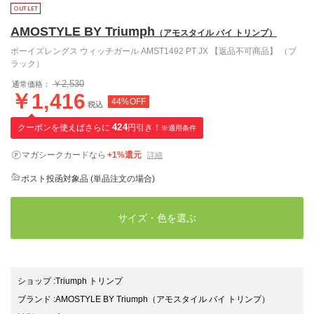
AMOSTYLE BY Triumph
（アモスタイル バイ トリンプ）
ボーイズレングス ウィッチガール AMST1492 PT JX 【返品不可商品】 （ブ
ラック）
￥2,530
通常価格：
￥1,416
44%OFF
税込
クーポンを使えばさらに
424
円引き！
※適用条件
マガシークカードなら
+1%還元
詳細
ポスト投函対象品 (単品注文の場合)
サイズ・色を選ぶ
ショップ
:
Triumph トリンプ
ブランド
:
AMOSTYLE BY Triumph
（アモスタイル バイ トリンプ）