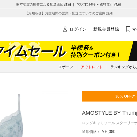
熊本地震の影響による配送遅延
詳細
｜ 7/30(木)14時〜 送料改訂
詳細
【お知らせ】お盆期間の営業・配送についてのご案内
詳細
ログイン
新規会員登録
マ
スポーツ
アウトレット
ランキングから
30% OFF
ク
AMOSTYLE BY Trium
ロングキャミソール スターリーナイト
￥6,380
通常価格：