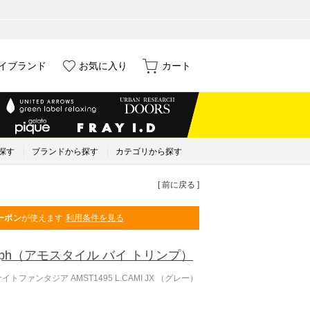
イブランド
お気に入り
カート
探す
ブランドから探す
カテゴリから探す
[ 前に戻る ]
ーポン
が使えます
利用条件を見る
ph
（アモスタイル バイ トリンプ）
ファンタジア AMST1495 L.CAMI JX （グレー）