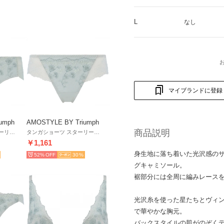
L
なし
マイブランドに登録
umph
AMOSTYLE BY Triumph
商品説明
ボーイズレングス スターリーナイトファンタジア AMST1495 PT JX【返品不可商品】 （グレー）
タンガショーツ スターリーナイトファンタジア AMST1495 Tanga JX【返品不可商品】 （グレー）
￥1,161
身生地に落ち着いた光沢感の
52%
30
グキャミソール。
裾部分には全周に編みレース
光沢糸を使った星たちとヴィ
で華やかな胸元。
バックスタイルの肌がのぞく