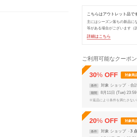
こちらはアウトレット品で
主にはシーズン落ちの新品に
等がある場合がございます（
詳細はこちら
ご利用可能なクーポン
30
%
OFF
対象商
対象
ショップ
合
条件
8月11日 (Tue) 23:
期間
※返品により条件を満たさない
20
%
OFF
対象商
対象
ショップ
3 
条件