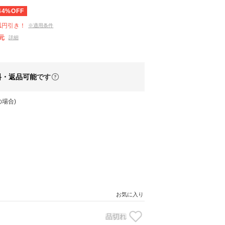
44%OFF
1
円引き！
※適用条件
元
詳細
料・返品可能
です
場合)
お気に入り
品切れ