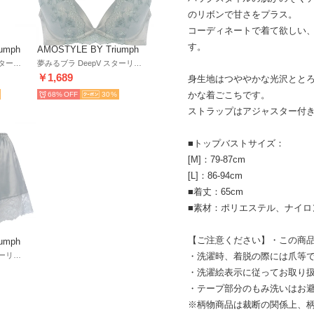
のリボンで甘さをプラス。
コーディネートで着て欲しい、
す。
umph
AMOSTYLE BY Triumph
レギュラーショーツ スターリーナイトファンタジア AMST1495 Mini JX【返品不可商品】 （グレー）
夢みるブラ DeepV スターリーナイトファンタジア(E.Fカップ) AMST1495 WHU JX （グレー）
￥1,689
身生地はつややかな光沢とと
かな着ごこちです。
68%
30
ストラップはアジャスター付
■トップバストサイズ：
[M]：79-87cm
[L]：86-94cm
■着丈：65cm
■素材：ポリエステル、ナイロ
【ご注意ください】・この商
umph
・洗濯時、着脱の際には爪等
フレンチパンティ スターリーナイトファンタジア AMST1495 F.PAN JX （グレー）
・洗濯絵表示に従ってお取り
・テープ部分のもみ洗いはお
※柄物商品は裁断の関係上、