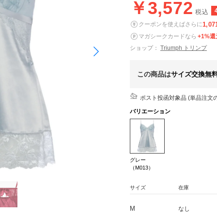
￥3,572
税込
1,07
クーポンを使えばさらに
マガシークカードなら
+1%還
ショップ：
Triumph トリンプ
この商品は
サイズ交換無
ポスト投函対象品 (単品注文の
バリエーション
グレー
（M013）
サイズ
在庫
M
なし