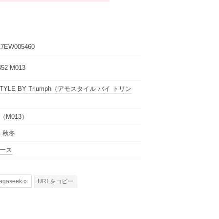
7EW005460
452 M013
YLE BY Triumph
（アモスタイル バイ トリン
（M013）
年 秋冬
ース
URLをコピー