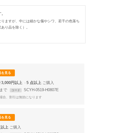
す。
なりますが、中には細かな傷やシワ、若干の色落ち
訳あり品を除く）。
品を見る
計
3,000円以上
5 点以上
59まで
SCYH-0519-H0807E
コード
場合、割引は無効になります
品を見る
点以上