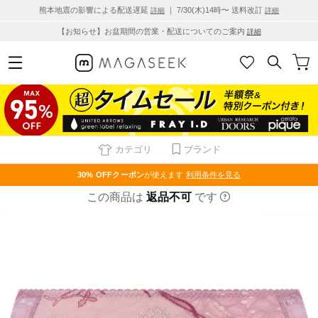
熊本地震の影響による配送遅延
｜ 7/30(木)14時〜 送料改訂
詳細
詳細
【お知らせ】お盆期間の営業・配送についてのご案内
詳細
カテゴリ
ブランド
30% OFF
クーポン
が使えます
利用条件を見る
この商品は
返品不可
です