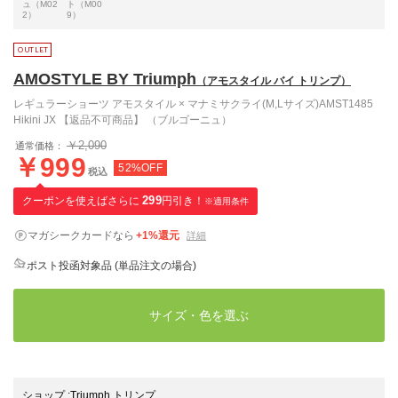
ュ（M02
ト（M00
2）
9）
AMOSTYLE BY Triumph
（アモスタイル バイ トリンプ）
レギュラーショーツ アモスタイル × マナミサクライ(M,Lサイズ)AMST1485
Hikini JX 【返品不可商品】 （ブルゴーニュ）
￥2,090
通常価格：
￥999
52%OFF
税込
クーポンを使えばさらに
299
円引き！
※適用条件
マガシークカードなら
+1%還元
詳細
ポスト投函対象品 (単品注文の場合)
サイズ・色を選ぶ
ショップ
:
Triumph トリンプ