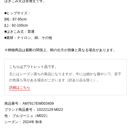
はきこみ丈は普通丈です。
■ヒップサイズ：
[M]：87-95cm
[L]：92-100cm
■はきこみ丈：普通
■素材：ナイロン、綿、その他
※柄物商品は裁断の関係上、柄の出方が画像と異なる場合があります。
こちらはアウトレット品です。
主にはシーズン落ちの新品になりますが、中には細かな傷やシワ、若干
の色落ち等がある場合がございます（訳あり品を除く）。
詳細はこちら
商品番号
： AM7617EW003409
ブランド商品番号
： 10222129 M022
色
： ブルゴーニュ（M022）
シーズン
： 2024年 秋冬