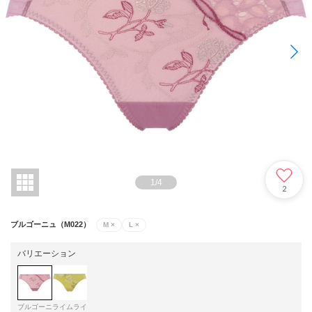
1
/
4
2
ブルゴーニュ（M022）
M
×
L
×
バリエーション
ブルゴーニ
ライムライ