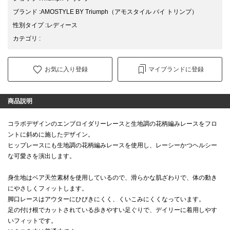
ブランド
:
AMOSTYLE BY Triumph
（アモスタイル バイ トリンプ）
性別タイプ
:
レディース
カテゴリ
:
お気に入り登録
マイブランドに登録
商品説明
コラボデザインのエンブロイダリーレースと生地調の花柄編みレースをフロ
ントに斜めに施したデザイン。
ヒップレースにも生地調の花柄編みレースを使用し、レーシーかつヘルシー
な可愛さを演出します。
身生地はベア天竺素材を使用しているので、滑らかな肌ざわりで、体の動き
にやさしくフィットします。
脚口レースはアウターにひびきにくく、くいこみにくくなっています。
足の付け根でカットされている歩きやすい足ぐりで、デイリーに着用しやす
いフィットです。