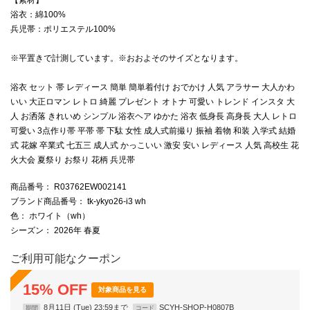
浴衣：綿100%
兵児帯：ポリエステル100%
※平置きで計測しています。※おおよそのサイズとなります。
浴衣 セット 帯 レディース 簡単 簡単着付け おでかけ 人気 アラサー 大人かわ
いい 大正ロマン レトロ 綺麗 プレゼント オトナ 可愛い トレンド インスタ 大
人 お洒落 きれいめ シンプル 浴衣ヘア ゆかた 浴衣 低身長 高身長 大人 レトロ
可愛い 3点作り帯 平帯 帯 下駄 女性 成人式前撮り 振袖 着物 和装 入学式 結婚
式 花嫁 卒業式 七五三 成人式 かっこいい 激安 安い レディース 人気 高校生 花
火大会 夏祭り お祭り 花柄 兵児帯
商品番号
： R03762EW002141
ブランド商品番号
： tk-ykyo26-i3 wh
色
： ホワイト（wh）
シーズン
： 2026年 春夏
ご利用可能なクーポン
15
%
OFF
対象商品を見る
8月11日 (Tue) 23:59まで
SCYH-SHOP-H0807B
期間
コード