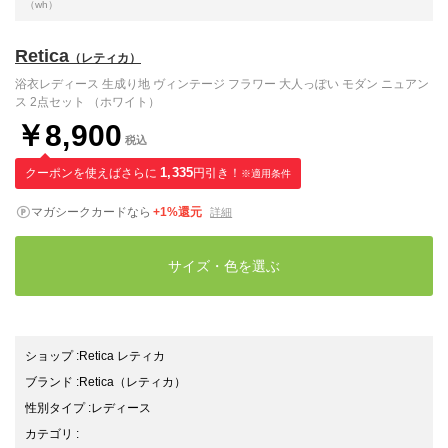
（wh）
Retica
（レティカ）
浴衣レディース 生成り地 ヴィンテージ フラワー 大人っぽい モダン ニュアン
ス 2点セット （ホワイト）
￥8,900
税込
クーポンを使えばさらに
1,335
円引き！
※適用条件
マガシークカードなら
+1%還元
詳細
サイズ・色を選ぶ
ショップ
:
Retica レティカ
ブランド
:
Retica
（レティカ）
性別タイプ
:
レディース
カテゴリ
: