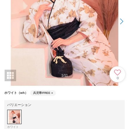
1
/
11
0
ホワイト（wh）
兵児帯/FREE
○
バリエーション
ホワイト