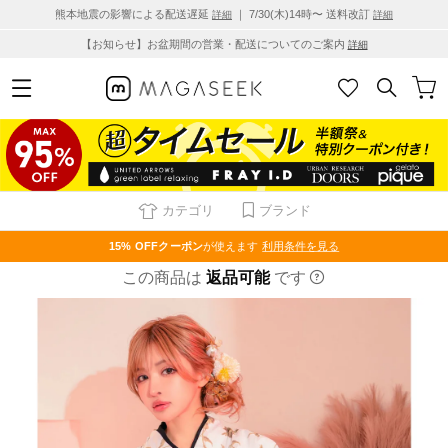
熊本地震の影響による配送遅延
｜ 7/30(木)14時〜 送料改訂
詳細
詳細
【お知らせ】お盆期間の営業・配送についてのご案内
詳細
カテゴリ
ブランド
15% OFF
クーポン
が使えます
利用条件を見る
この商品は
返品可能
です