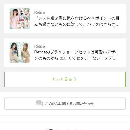
Retica
ドレスを選ぶ際に気を付けるべきポイントの目
立ち過ぎないものに対して、バッグはきらきら
と華やかさを演出するための重要なアイテムで
す。 Reticaでは控えめになりすぎないビジュー
やパールビーズを使ったデザインのものを取り
Retica
揃えました。
Reticaのブラ＆ショーツセットは可愛いデザイ
ンのものから エロくてセクシーなレースデザ
インのエロ下着まで各種取り揃えております。
サイズもAカップ、Bカップ、Cカップ、Dカッ
プ、Eカップ、Fカップまで豊富に展開中♪ きっ
もっと見る
とあなたにあった、気分の上がる下着が見つか
ります！
この商品に関するお問い合わせ