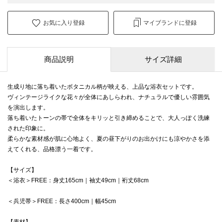
お気に入り登録
マイブランドに登録
商品説明
サイズ詳細
生成り地に落ち着いたボタニカル柄が映える、上品な浴衣セットです。
ヴィンテージライクな花々が全体にあしらわれ、ナチュラルで優しい雰囲気
を演出します。
落ち着いたトーンの帯で全体をキリッと引き締めることで、大人っぽく洗練
された印象に。
柔らかな素材感が肌に心地よく、夏の昼下がりのお出かけにも涼やかさを添
えてくれる、品格漂う一着です。
【サイズ】
＜浴衣＞FREE：身丈165cm｜袖丈49cm｜裄丈68cm
＜兵児帯＞FREE：長さ400cm｜幅45cm
【素材】