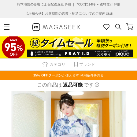
熊本地震の影響による配送遅延
｜ 7/30(木)14時〜 送料改訂
詳細
詳細
【お知らせ】お盆期間の営業・配送についてのご案内
詳細
カテゴリ
ブランド
15% OFF
クーポン
が使えます
利用条件を見る
この商品は
返品可能
です