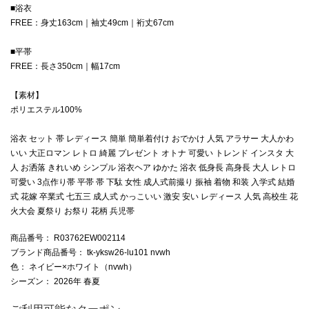
■浴衣
FREE：身丈163cm｜袖丈49cm｜裄丈67cm
■平帯
FREE：長さ350cm｜幅17cm
【素材】
ポリエステル100%
浴衣 セット 帯 レディース 簡単 簡単着付け おでかけ 人気 アラサー 大人かわ
いい 大正ロマン レトロ 綺麗 プレゼント オトナ 可愛い トレンド インスタ 大
人 お洒落 きれいめ シンプル 浴衣ヘア ゆかた 浴衣 低身長 高身長 大人 レトロ
可愛い 3点作り帯 平帯 帯 下駄 女性 成人式前撮り 振袖 着物 和装 入学式 結婚
式 花嫁 卒業式 七五三 成人式 かっこいい 激安 安い レディース 人気 高校生 花
火大会 夏祭り お祭り 花柄 兵児帯
商品番号
： R03762EW002114
ブランド商品番号
： tk-yksw26-lu101 nvwh
色
： ネイビー×ホワイト（nvwh）
シーズン
： 2026年 春夏