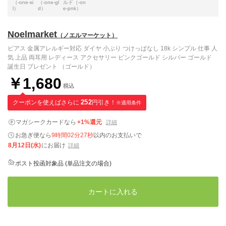
（-one-si
（-one-gl
ルド（-on
l）
d）
e-pnk）
Noelmarket
（ノエルマーケット）
ピアス 金属アレルギー対応 ダイヤ 小ぶり つけっぱなし 18k シンプル 仕事 人
気 上品 両耳用 レディース アクセサリー ピンクゴールド シルバー ゴールド
誕生日 プレゼント （ゴールド）
￥1,680
税込
クーポンを使えばさらに
252
円引き！
※適用条件
マガシークカードなら
+1%還元
詳細
お急ぎ便なら
9時間02分26秒
以内
のお支払いで
8月12日(水)
にお届け
詳細
ポスト投函対象品 (単品注文の場合)
カートに入れる