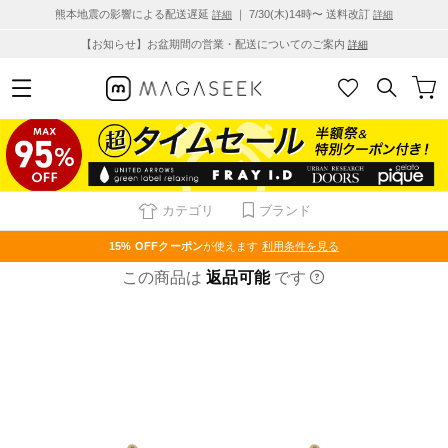
熊本地震の影響による配送遅延
｜ 7/30(木)14時〜 送料改訂
詳細
詳細
【お知らせ】お盆期間の営業・配送についてのご案内
詳細
カテゴリ
ブランド
15% OFF
クーポン
が使えます
利用条件を見る
この商品は
返品可能
です