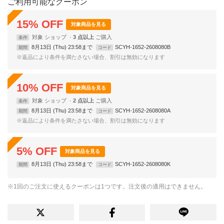
ご利用可能なクーポン
15
%
OFF
対象商品を見る
対象
ショップ
3 点以上
条件
8月13日 (Thu) 23:58まで
SCYH-1652-2608080B
期間
コード
※返品により条件を満たさない場合、割引は無効になります
10
%
OFF
対象商品を見る
対象
ショップ
2 点以上
条件
8月13日 (Thu) 23:58まで
SCYH-1652-2608080A
期間
コード
※返品により条件を満たさない場合、割引は無効になります
5
%
OFF
対象商品を見る
8月13日 (Thu) 23:58まで
SCYH-1652-2608080K
期間
コード
※1回のご注文に使えるクーポンは1つです。注文後の適用はできません。