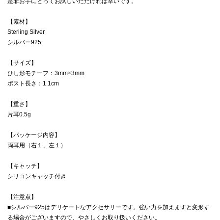
是非お手にとってお試しいただければ幸いです。
【素材】
Sterling Silver
シルバー925
【サイズ】
ひし形モチーフ：3mm×3mm
ポスト長さ：1.1cm
【重さ】
片耳0.5g
【パッケージ内容】
両耳用（右１、左１）
【キャッチ】
シリコンキャッチ付き
【注意点】
■シルバー925はデリケートなアクセサリーです。強い力を加えますと変形す
る場合がございますので、やさしくお取り扱いください。