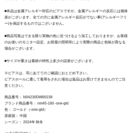
■本品は金属アレルギー対応のピアスですが、金属アレルギーの反応には個体
差がございます。全ての方に金属アレルギー反応がでない事(アレルギーフリ
ー)を保証するものではございません。
■商品写真はできる限り実物の色に近づけるよう加工しておりますが、お客様
のお使いのモニター設定、お部屋の照明等により実際の商品と色味が異なる
場合がございます。
■サイズや重さは素材の特性上多少の誤差がございます。
※ピアスは、耳にあててのご確認におとどめ下さい。
ピアスホールに通して着用をされた場合は返品はお受けできませんのでご注
意ください。
商品番号
： N04230DW00238
ブランド商品番号
： nm45-160 -one-gld
色
： ゴールド（-one-gld）
原産国
： 中国
シーズン
： 2024年 秋冬